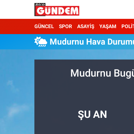
Merkez Nöbetçi Eczaneler
GÜNCEL
SPOR
ASAYİŞ
YAŞAM
POLİ
Merkez Hava Durumu
Mudurnu Hava Durum
Merkez Trafik Yoğunluk Haritası
Süper Lig Puan Durumu ve Fikstür
Mudurnu Bugün
Tüm Manşetler
Son Dakika Haberleri
ŞU AN
Haber Arşivi