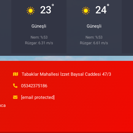
°
°
23
24
Güneşli
Güneşli
Nem: %53
Nem: %53
Rüzgar: 6.31 m/s
Rüzgar: 6.61 m/s
Tabaklar Mahallesi İzzet Baysal Caddesi 47/3
05342375186
[email protected]
ıca