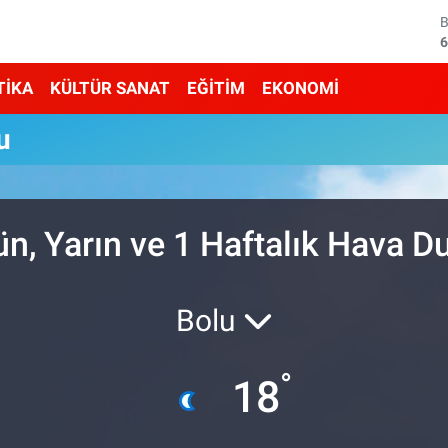
6
4
TİKA
KÜLTÜR SANAT
EĞİTİM
EKONOMİ
5
u
6
6
, Yarın ve 1 Haftalık Hava 
1
Bolu
°
18