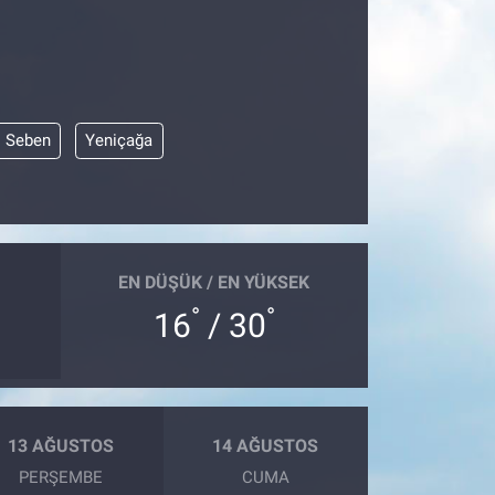
Seben
Yeniçağa
EN DÜŞÜK / EN YÜKSEK
°
°
16
/ 30
13 AĞUSTOS
14 AĞUSTOS
PERŞEMBE
CUMA