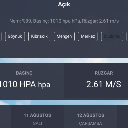
Açık
Nem: %89, Basınç: 1010 hpa hPa, Rüzgar: 2.61 m/s
Göynük
Kıbrıscık
Mengen
Merkez
Mudurnu
BASINÇ
RÜZGAR
1010 HPA
2.61 M/S
hpa
11 AĞUSTOS
12 AĞUSTOS
SALI
ÇARŞAMBA