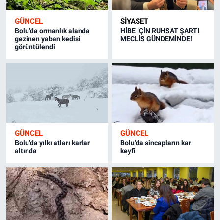
GÜNCEL
SİYASET
Bolu’da ormanlık alanda
HİBE İÇİN RUHSAT ŞARTI
gezinen yaban kedisi
MECLİS GÜNDEMİNDE!
görüntülendi
GÜNCEL
GÜNCEL
Bolu’da yılkı atları karlar
Bolu’da sincapların kar
altında
keyfi