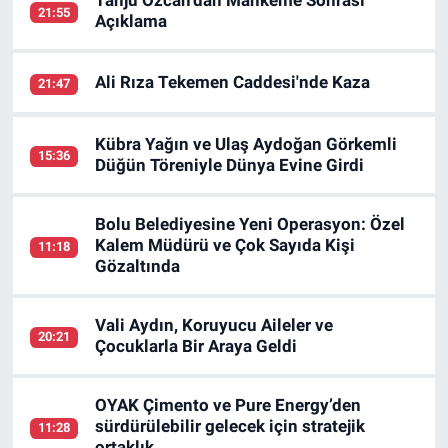
Tanju Özcan'dan Mahkeme Sonrası
21:55
Açıklama
Ali Rıza Tekemen Caddesi'nde Kaza
21:47
Kübra Yağın ve Ulaş Aydoğan Görkemli
15:36
Düğün Töreniyle Dünya Evine Girdi
Bolu Belediyesine Yeni Operasyon: Özel
Kalem Müdürü ve Çok Sayıda Kişi
11:18
Gözaltında
Vali Aydın, Koruyucu Aileler ve
20:21
Çocuklarla Bir Araya Geldi
OYAK Çimento ve Pure Energy’den
sürdürülebilir gelecek için stratejik
11:28
ortaklık