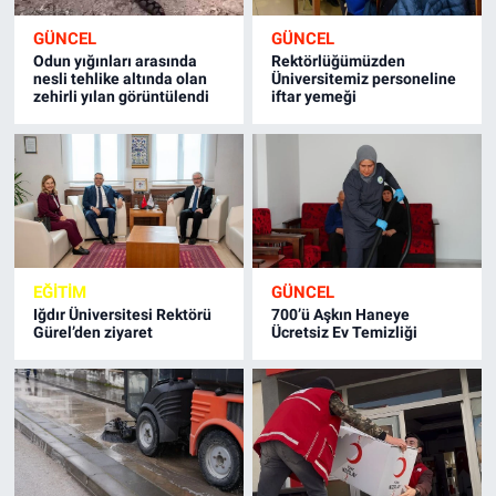
GÜNCEL
GÜNCEL
Odun yığınları arasında
Rektörlüğümüzden
nesli tehlike altında olan
Üniversitemiz personeline
zehirli yılan görüntülendi
iftar yemeği
EĞİTİM
GÜNCEL
Iğdır Üniversitesi Rektörü
700’ü Aşkın Haneye
Gürel’den ziyaret
Ücretsiz Ev Temizliği