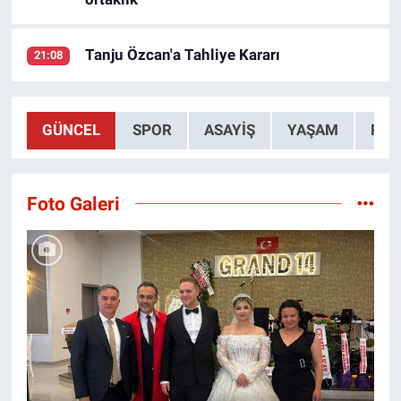
Tanju Özcan'a Tahliye Kararı
21:08
GÜNCEL
SPOR
ASAYİŞ
YAŞAM
POL
Foto Galeri