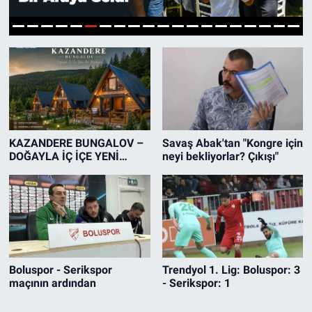
1
2
3
4
5
6
7
8
9
10
11
12
13
14
15
16
17
18
19
20
KAZANDERE BUNGALOV –
Savaş Abak'tan "Kongre için
DOĞAYLA İÇ İÇE YENİ
neyi bekliyorlar? Çıkışı"
YAŞAM ALANI
Boluspor - Serikspor
Trendyol 1. Lig: Boluspor: 3
maçının ardından
- Serikspor: 1