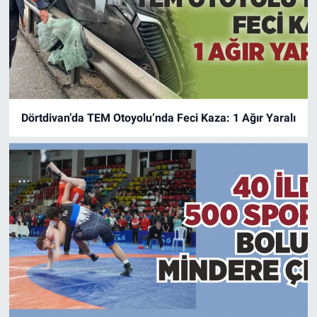
Dörtdivan’da TEM Otoyolu’nda Feci Kaza: 1 Ağır Yaralı