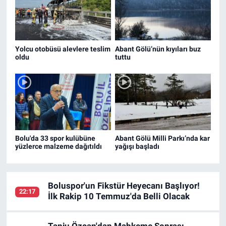
Yolcu otobüsü alevlere teslim
Abant Gölü’nün kıyıları buz
oldu
tuttu
Bolu'da 33 spor kulübüne
Abant Gölü Milli Parkı’nda kar
yüzlerce malzeme dağıtıldı
yağışı başladı
Boluspor'un Fikstür Heyecanı Başlıyor!
22:17
İlk Rakip 10 Temmuz'da Belli Olacak