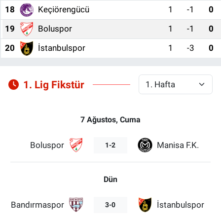
18
Keçiörengücü
1
-1
0
19
Boluspor
1
-1
0
20
İstanbulspor
1
-3
0
1. Lig Fikstür
7 Ağustos, Cuma
Boluspor
Manisa F.K.
1-2
Dün
Bandırmaspor
İstanbulspor
3-0