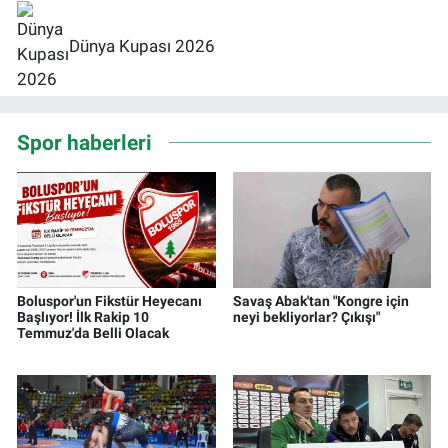
Dünya Kupası 2026
Spor haberleri
Boluspor'un Fikstür Heyecanı
Savaş Abak'tan "Kongre için
Başlıyor! İlk Rakip 10
neyi bekliyorlar? Çıkışı"
Temmuz'da Belli Olacak