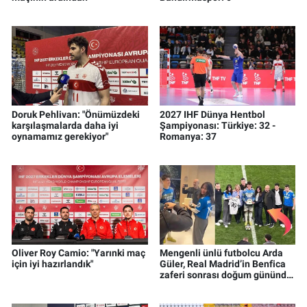
Doruk Pehlivan: "Önümüzdeki
2027 IHF Dünya Hentbol
karşılaşmalarda daha iyi
Şampiyonası: Türkiye: 32 -
oynamamız gerekiyor"
Romanya: 37
Oliver Roy Camio: "Yarınki maç
Mengenli ünlü futbolcu Arda
için iyi hazırlandık"
Güler, Real Madrid’in Benfica
zaferi sonrası doğum gününde
sürpriz kutlama yaşadı