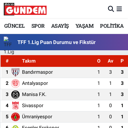
Merkez Nöbetçi Eczaneler
GÜNCEL
SPOR
ASAYİŞ
YAŞAM
POLİTİKA
Merkez Hava Durumu
TFF 1.Lig Puan Durumu ve Fikstür
Merkez Trafik Yoğunluk Haritası
#
Takım
O
Av
P
Süper Lig Puan Durumu ve Fikstür
1
Bandırmaspor
1
3
3
Tüm Manşetler
2
Antalyaspor
1
1
3
3
Manisa F.K.
1
1
3
Son Dakika Haberleri
4
Sivasspor
1
0
1
Haber Arşivi
5
Ümraniyespor
1
0
1
6
Esenler Erokspor
1
0
1