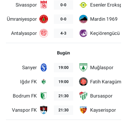
Sivasspor
Esenler Erokspor
0-0
Ümraniyespor
Mardin 1969
0-0
Antalyaspor
Keçiörengücü
4-3
Bugün
Sarıyer
Muğlaspor
19:00
Iğdır FK
Fatih Karagümrü
19:00
Bodrum FK
Bursaspor
21:30
Vanspor FK
Kayserispor
21:30