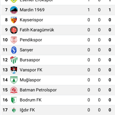
7
Mardin 1969
1
0
1
8
Kayserispor
0
0
0
9
Fatih Karagümrük
0
0
0
10
Pendikspor
0
0
0
11
Sarıyer
0
0
0
12
Bursaspor
0
0
0
13
Vanspor FK
0
0
0
14
Muğlaspor
0
0
0
15
Batman Petrolspor
0
0
0
16
Bodrum FK
0
0
0
17
Iğdır FK
0
0
0