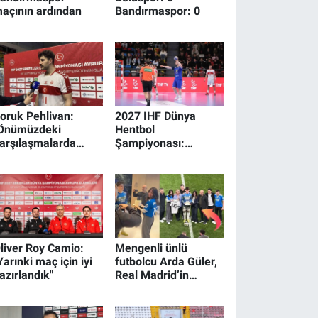
açının ardından
Bandırmaspor: 0
oruk Pehlivan:
2027 IHF Dünya
Önümüzdeki
Hentbol
arşılaşmalarda
Şampiyonası:
aha iyi oynamamız
Türkiye: 32 -
erekiyor"
Romanya: 37
liver Roy Camio:
Mengenli ünlü
Yarınki maç için iyi
futbolcu Arda Güler,
azırlandık"
Real Madrid’in
Benfica zaferi
sonrası doğum
gününde sürpriz