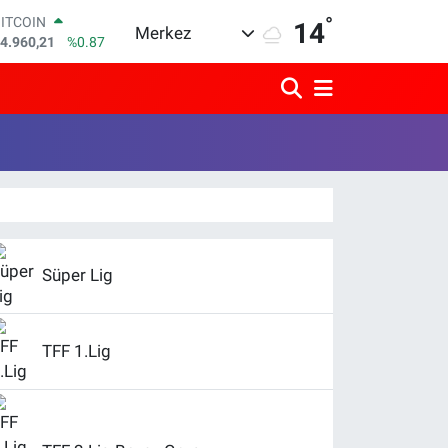
4.960,21
%0.87
°
14
Merkez
DOLAR
7,7436
%0.18
EURO
5,2510
%0.32
STERLİN
4,4811
%0.38
GRAM ALTIN
648.99
%2.59
BİST100
3.773
%-19
Süper Lig
TFF 1.Lig