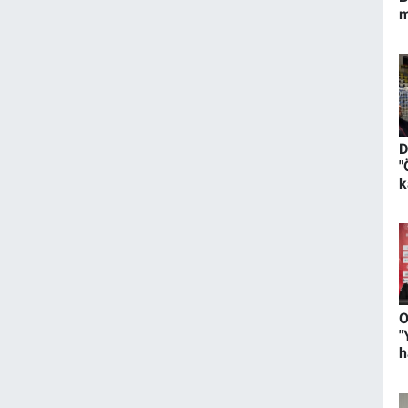
m
D
"
k
d
g
O
"
h