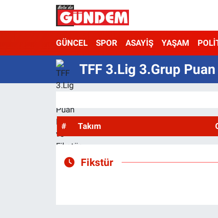
Merkez Nöbetçi Eczaneler
GÜNCEL
SPOR
ASAYİŞ
YAŞAM
POLİ
Merkez Hava Durumu
TFF 3.Lig 3.Grup Puan
Merkez Trafik Yoğunluk Haritası
Süper Lig Puan Durumu ve Fikstür
#
Takım
Tüm Manşetler
Son Dakika Haberleri
Fikstür
Haber Arşivi