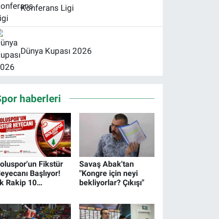
Konferans Ligi
Dünya Kupası 2026
por haberleri
oluspor'un Fikstür
Savaş Abak'tan
eyecanı Başlıyor!
"Kongre için neyi
lk Rakip 10
bekliyorlar? Çıkışı"
emmuz'da Belli
lacak