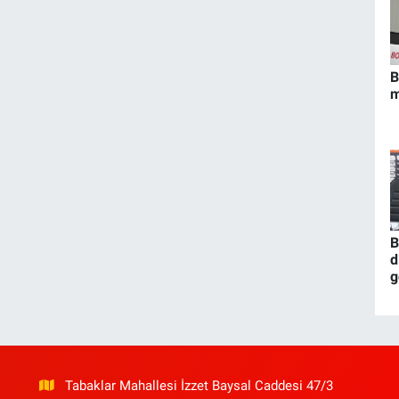
B
m
B
d
g
Tabaklar Mahallesi İzzet Baysal Caddesi 47/3