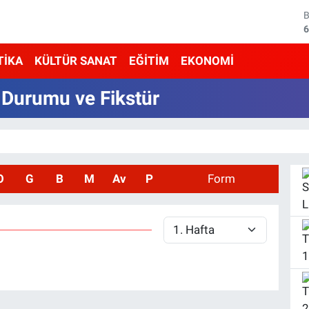
6
4
TİKA
KÜLTÜR SANAT
EĞİTİM
EKONOMİ
5
 Durumu ve Fikstür
6
6
1
O
G
B
M
Av
P
Form