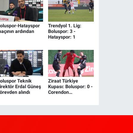
kutlama yaşadı
oluspor-Hatayspor
Trendyol 1. Lig:
açının ardından
Boluspor: 3 -
Hatayspor: 1
oluspor Teknik
Ziraat Türkiye
irektör Erdal Güneş
Kupası: Boluspor: 0 -
örevden alındı
Corendon
Alanyaspor: 4