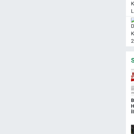
S
B
H
İ
T
O