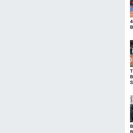
4
B
T
B
S
B
B