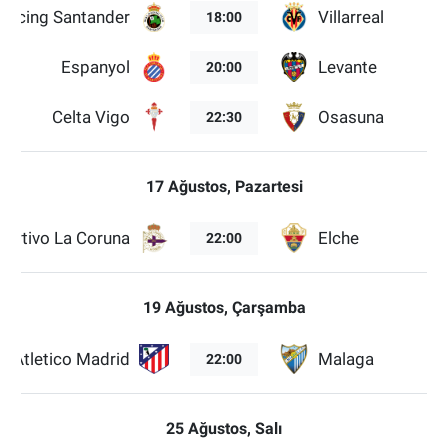
Racing Santander
Villarreal
18:00
Espanyol
Levante
20:00
Celta Vigo
Osasuna
22:30
17 Ağustos, Pazartesi
portivo La Coruna
Elche
22:00
19 Ağustos, Çarşamba
Atletico Madrid
Malaga
22:00
25 Ağustos, Salı