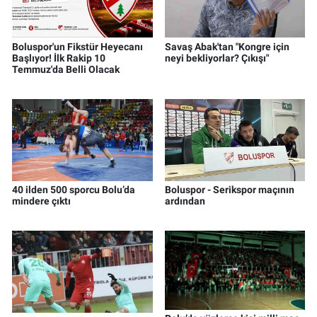
Boluspor'un Fikstür Heyecanı
Savaş Abak'tan "Kongre için
Başlıyor! İlk Rakip 10
neyi bekliyorlar? Çıkışı"
Temmuz'da Belli Olacak
40 ilden 500 sporcu Bolu’da
Boluspor - Serikspor maçının
mindere çıktı
ardından