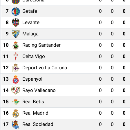
7
Getafe
0
0
0
8
Levante
0
0
0
9
Malaga
0
0
0
10
Racing Santander
0
0
0
11
Celta Vigo
0
0
0
12
Deportivo La Coruna
0
0
0
13
Espanyol
0
0
0
14
Rayo Vallecano
0
0
0
15
Real Betis
0
0
0
16
Real Madrid
0
0
0
17
Real Sociedad
0
0
0