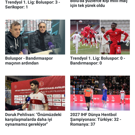
Bolu’da yüzlerce kişi milli maç
Trendyol 1. Lig: Boluspor: 3 -
için tek yürek oldu
Serikspor: 1
Boluspor - Bandırmaspor
Trendyol 1. Lig: Boluspor: 0 -
maçının ardından
Bandırmaspor: 0
Doruk Pehlivan: "Önümüzdeki
2027 IHF Dünya Hentbol
karşılaşmalarda daha iyi
Şampiyonası: Türkiye: 32 -
oynamamız gerekiyor"
Romanya: 37