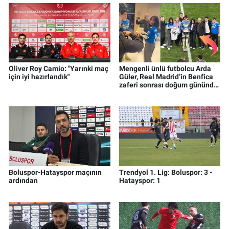
Oliver Roy Camio: "Yarınki maç
Mengenli ünlü futbolcu Arda
için iyi hazırlandık"
Güler, Real Madrid’in Benfica
zaferi sonrası doğum gününde
sürpriz kutlama yaşadı
Boluspor-Hatayspor maçının
Trendyol 1. Lig: Boluspor: 3 -
ardından
Hatayspor: 1