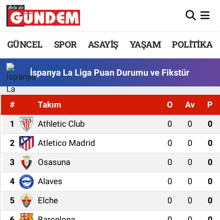
Merkez Nöbetçi Eczaneler
GÜNCEL
SPOR
ASAYİŞ
YAŞAM
POLİTİKA
Merkez Hava Durumu
İspanya La Liga Puan Durumu ve Fikstür
Merkez Trafik Yoğunluk Haritası
#
Takım
O
Av
P
Süper Lig Puan Durumu ve Fikstür
1
Athletic Club
0
0
0
Tüm Manşetler
2
Atletico Madrid
0
0
0
3
Osasuna
0
0
0
Son Dakika Haberleri
4
Alaves
0
0
0
Haber Arşivi
5
Elche
0
0
0
6
Barcelona
0
0
0