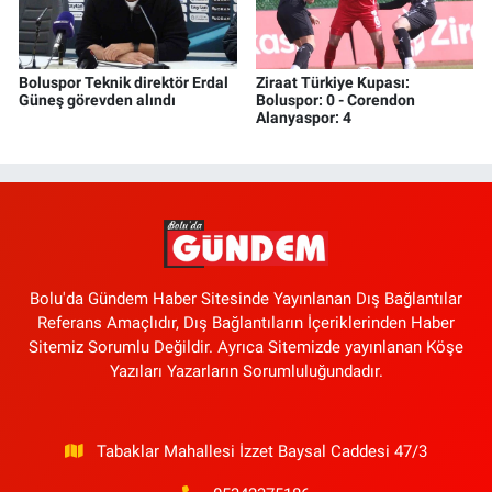
Boluspor Teknik direktör Erdal
Ziraat Türkiye Kupası:
Güneş görevden alındı
Boluspor: 0 - Corendon
Alanyaspor: 4
Bolu'da Gündem Haber Sitesinde Yayınlanan Dış Bağlantılar
Referans Amaçlıdır, Dış Bağlantıların İçeriklerinden Haber
Sitemiz Sorumlu Değildir. Ayrıca Sitemizde yayınlanan Köşe
Yazıları Yazarların Sorumluluğundadır.
Tabaklar Mahallesi İzzet Baysal Caddesi 47/3