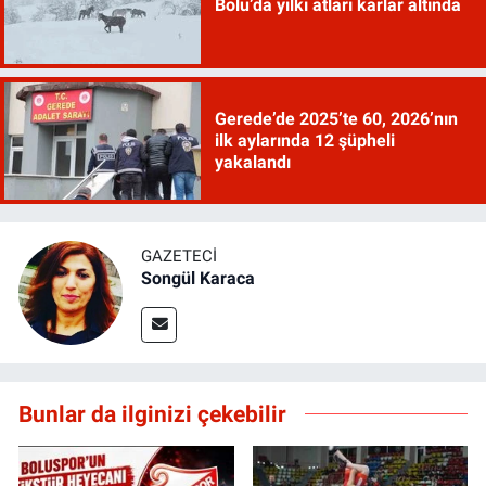
Bolu’da yılkı atları karlar altında
Gerede’de 2025’te 60, 2026’nın
ilk aylarında 12 şüpheli
yakalandı
GAZETECI
Songül Karaca
Bunlar da ilginizi çekebilir