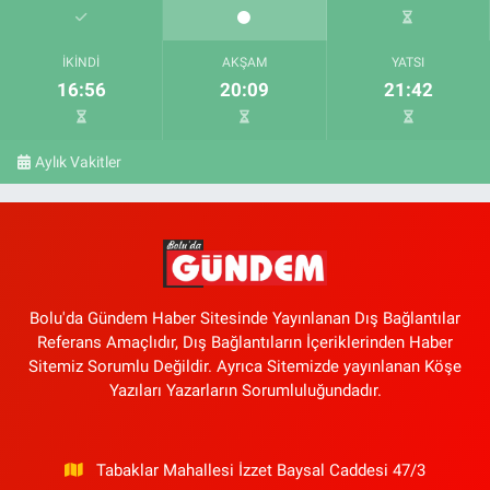
İKINDI
AKŞAM
YATSI
16:56
20:09
21:42
Aylık Vakitler
Bolu'da Gündem Haber Sitesinde Yayınlanan Dış Bağlantılar
Referans Amaçlıdır, Dış Bağlantıların İçeriklerinden Haber
Sitemiz Sorumlu Değildir. Ayrıca Sitemizde yayınlanan Köşe
Yazıları Yazarların Sorumluluğundadır.
Tabaklar Mahallesi İzzet Baysal Caddesi 47/3