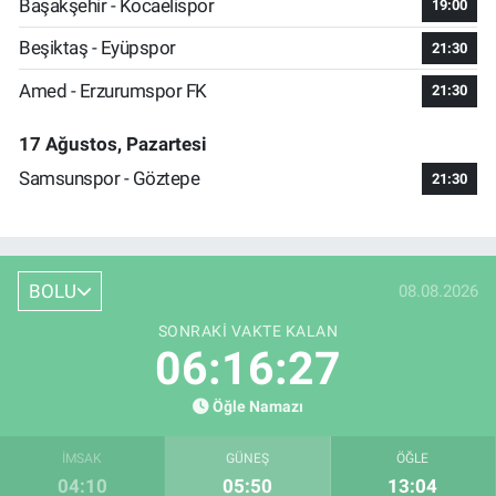
Başakşehir - Kocaelispor
19:00
Beşiktaş - Eyüpspor
21:30
Amed - Erzurumspor FK
21:30
17 Ağustos, Pazartesi
Samsunspor - Göztepe
21:30
BOLU
08.08.2026
SONRAKI VAKTE KALAN
06:16:26
Öğle Namazı
İMSAK
GÜNEŞ
ÖĞLE
04:10
05:50
13:04