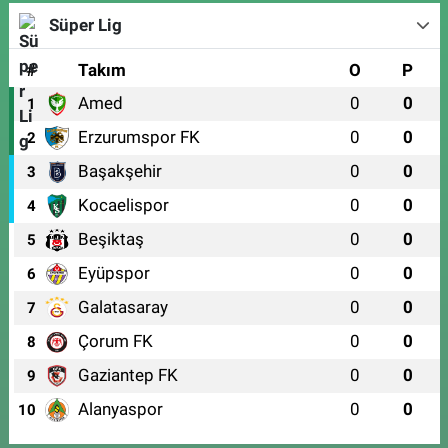
Süper Lig
#
Takım
O
P
Amed
0
0
1
Erzurumspor FK
0
0
2
Başakşehir
0
0
3
Kocaelispor
0
0
4
Beşiktaş
0
0
5
Eyüpspor
0
0
6
Galatasaray
0
0
7
Çorum FK
0
0
8
Gaziantep FK
0
0
9
Alanyaspor
0
0
10