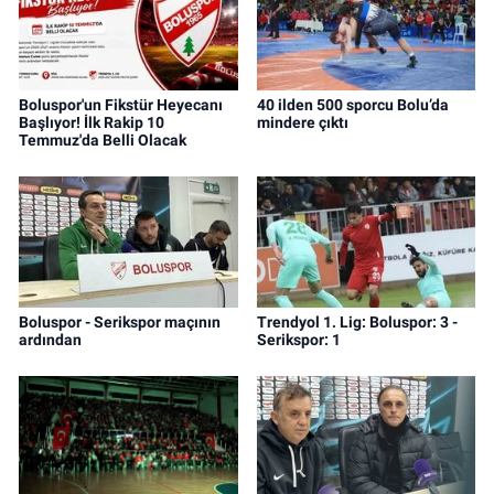
Boluspor'un Fikstür Heyecanı
40 ilden 500 sporcu Bolu’da
Başlıyor! İlk Rakip 10
mindere çıktı
Temmuz'da Belli Olacak
Boluspor - Serikspor maçının
Trendyol 1. Lig: Boluspor: 3 -
ardından
Serikspor: 1