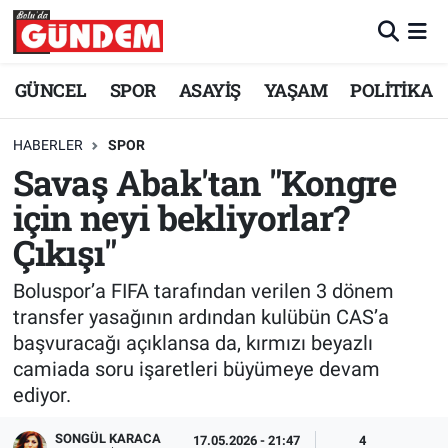
Merkez Nöbetçi Eczaneler
GÜNCEL
SPOR
ASAYİŞ
YAŞAM
POLİTİKA
Merkez Hava Durumu
HABERLER
SPOR
Savaş Abak'tan "Kongre
Merkez Trafik Yoğunluk Haritası
için neyi bekliyorlar?
Süper Lig Puan Durumu ve Fikstür
Çıkışı"
Tüm Manşetler
Boluspor’a FIFA tarafından verilen 3 dönem
transfer yasağının ardından kulübün CAS’a
Son Dakika Haberleri
başvuracağı açıklansa da, kırmızı beyazlı
camiada soru işaretleri büyümeye devam
Haber Arşivi
ediyor.
SONGÜL KARACA
17.05.2026 - 21:47
4