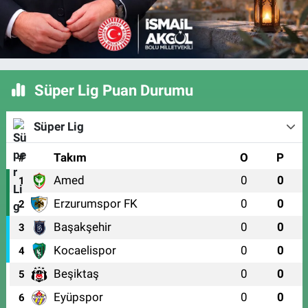
Süper Lig Puan Durumu
Süper Lig
#
Takım
O
P
Amed
0
0
1
Erzurumspor FK
0
0
2
Başakşehir
0
0
3
Kocaelispor
0
0
4
Beşiktaş
0
0
5
Eyüpspor
0
0
6