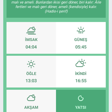
malı ve ameli. Bunlardan ikisi geri döner, biri kalır: Âile
fertleri ve malı geri döner, ameli (kendisiyle) kalır.
(Hadis-i şerif)
İMSAK
GÜNEŞ
04:04
05:45
ÖĞLE
İKINDI
13:03
16:55
AKŞAM
YATSI