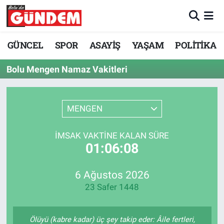
Merkez Nöbetçi Eczaneler
GÜNCEL
SPOR
ASAYİŞ
YAŞAM
POLİTİKA
Merkez Hava Durumu
Bolu Mengen Namaz Vakitleri
Merkez Trafik Yoğunluk Haritası
MENGEN
Süper Lig Puan Durumu ve Fikstür
İMSAK VAKTINE KALAN SÜRE
Tüm Manşetler
01:06:08
Son Dakika Haberleri
6 Ağustos 2026
23 Safer 1448
Haber Arşivi
Ölüyü (kabre kadar) üç şey takip eder: Âile fertleri,