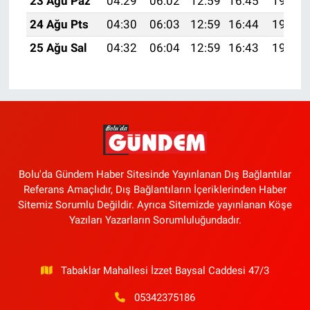
23 Ağu Paz
04:29
06:02
12:59
16:45
19:47
24 Ağu Pts
04:30
06:03
12:59
16:44
19:45
25 Ağu Sal
04:32
06:04
12:59
16:43
19:44
Bolu'da Gündem Haber Sitesinde Yayınlanan Dış Bağlantılar
Referans Amaçlıdır, Dış Bağlantıların İçeriklerinden Haber
Sitemiz Sorumlu Değildir. Ayrıca Sitemizde yayınlanan Köşe
Yazıları Yazarların Sorumluluğundadır.
Tabaklar Mahallesi İzzet Baysal Caddesi 47/3
05342375186