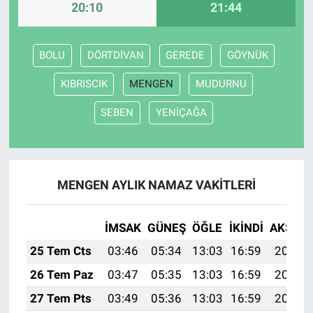
20:10
21:44
BOLU
DÖRTDİVAN
GEREDE
GÖYNÜK
KIBRISCIK
MENGEN
MUDURNU
SEBEN
YENİÇAĞA
MENGEN AYLIK NAMAZ VAKITLERI
İMSAK
GÜNEŞ
ÖĞLE
İKINDI
AKŞAM
25 Tem Cts
03:46
05:34
13:03
16:59
20:23
26 Tem Paz
03:47
05:35
13:03
16:59
20:22
27 Tem Pts
03:49
05:36
13:03
16:59
20:21