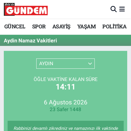
Merkez Nöbetçi Eczaneler
GÜNCEL
SPOR
ASAYİŞ
YAŞAM
POLİTİKA
Merkez Hava Durumu
Aydin Namaz Vakitleri
Merkez Trafik Yoğunluk Haritası
AYDIN
Süper Lig Puan Durumu ve Fikstür
ÖĞLE VAKTINE KALAN SÜRE
Tüm Manşetler
14:11
Son Dakika Haberleri
6 Ağustos 2026
23 Safer 1448
Haber Arşivi
Rabbinizi devamlı zikrediniz ve namazınızı ilk vaktinde