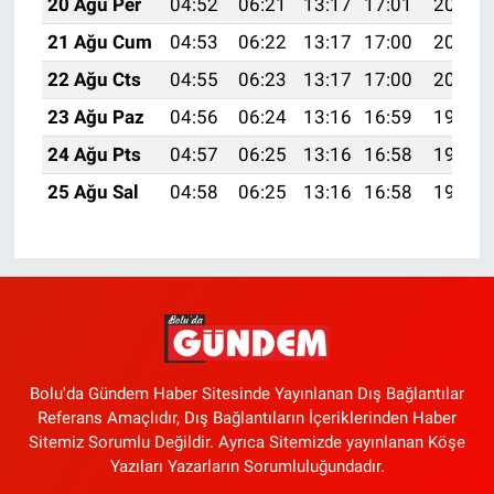
20 Ağu Per
04:52
06:21
13:17
17:01
20:03
21 Ağu Cum
04:53
06:22
13:17
17:00
20:02
22 Ağu Cts
04:55
06:23
13:17
17:00
20:01
23 Ağu Paz
04:56
06:24
13:16
16:59
19:59
24 Ağu Pts
04:57
06:25
13:16
16:58
19:58
25 Ağu Sal
04:58
06:25
13:16
16:58
19:56
Bolu'da Gündem Haber Sitesinde Yayınlanan Dış Bağlantılar
Referans Amaçlıdır, Dış Bağlantıların İçeriklerinden Haber
Sitemiz Sorumlu Değildir. Ayrıca Sitemizde yayınlanan Köşe
Yazıları Yazarların Sorumluluğundadır.