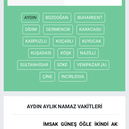
AYDIN
BOZDOĞAN
BUHARKENT
DİDİM
GERMENCİK
KARACASU
KARPUZLU
KOÇARLI
KUYUCAK
KUŞADASI
KÖŞK
NAZİLLİ
SULTANHİSAR
SÖKE
YENİPAZAR (A)
ÇİNE
İNCİRLİOVA
AYDIN AYLIK NAMAZ VAKITLERI
İMSAK
GÜNEŞ
ÖĞLE
İKINDI
AKŞAM