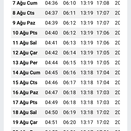
7 Ağu Cum
04:36
06:10
13:19
17:08
20:19
8 Ağu Cts
04:37
06:11
13:19
17:07
20:18
9 Ağu Paz
04:39
06:12
13:19
17:07
20:17
10 Ağu Pts
04:40
06:12
13:19
17:06
20:16
11 Ağu Sal
04:41
06:13
13:19
17:06
20:15
12 Ağu Çar
04:42
06:14
13:19
17:05
20:13
13 Ağu Per
04:44
06:15
13:19
17:05
20:12
14 Ağu Cum
04:45
06:16
13:18
17:04
20:11
15 Ağu Cts
04:46
06:17
13:18
17:04
20:10
16 Ağu Paz
04:47
06:18
13:18
17:03
20:08
17 Ağu Pts
04:49
06:18
13:18
17:03
20:07
18 Ağu Sal
04:50
06:19
13:18
17:02
20:06
19 Ağu Çar
04:51
06:20
13:17
17:02
20:05