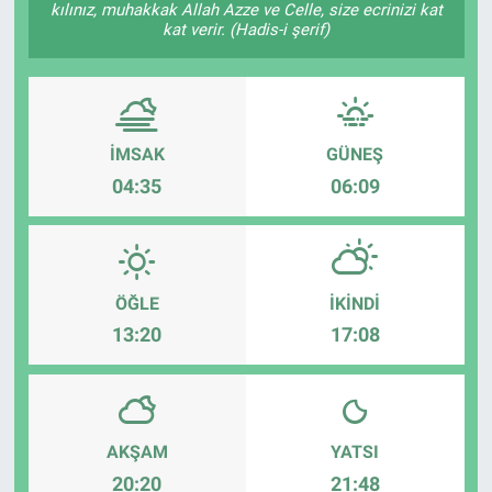
kılınız, muhakkak Allah Azze ve Celle, size ecrinizi kat
kat verir. (Hadis-i şerif)
İMSAK
GÜNEŞ
04:35
06:09
ÖĞLE
İKINDI
13:20
17:08
AKŞAM
YATSI
20:20
21:48