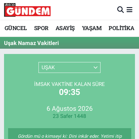
Merkez Nöbetçi Eczaneler
GÜNCEL
SPOR
ASAYİŞ
YAŞAM
POLİTİKA
Merkez Hava Durumu
Uşak Namaz Vakitleri
Merkez Trafik Yoğunluk Haritası
UŞAK
Süper Lig Puan Durumu ve Fikstür
İMSAK VAKTINE KALAN SÜRE
Tüm Manşetler
09:35
Son Dakika Haberleri
6 Ağustos 2026
23 Safer 1448
Haber Arşivi
Gördün mü o kimseyi ki: Dini inkâr eder. Yetimi itip