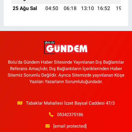
25 Ağu Sal
04:50
06:18
13:10
16:52
19:51
Bolu'da Gündem Haber Sitesinde Yayınlanan Dış Bağlantılar
Referans Amaçlıdır, Dış Bağlantıların İçeriklerinden Haber
Sitemiz Sorumlu Değildir. Ayrıca Sitemizde yayınlanan Köşe
Yazıları Yazarların Sorumluluğundadır.
Tabaklar Mahallesi İzzet Baysal Caddesi 47/3
05342375186
[email protected]