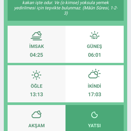
kakan işte odur. Ve (o kimse) yoksula yemek
yedirilmesi için teşvikte bulunmaz. (Mâûn Sûresi, 1-2-
3)
İMSAK
GÜNEŞ
04:25
06:01
ÖĞLE
İKINDI
13:13
17:03
AKŞAM
YATSI