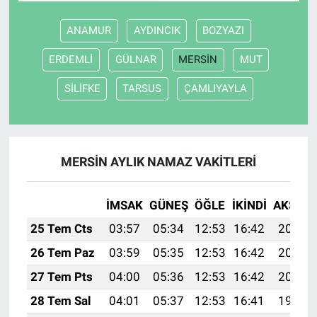
ANAMUR
AYDINCIK
BOZYAZI
ERDEMLİ
GÜLNAR
MERSİN
MUT
SİLİFKE
TARSUS
ÇAMLIYAYLA
MERSİN AYLIK NAMAZ VAKITLERI
İMSAK
GÜNEŞ
ÖĞLE
İKINDI
AKŞAM
25 Tem Cts
03:57
05:34
12:53
16:42
20:02
26 Tem Paz
03:59
05:35
12:53
16:42
20:01
27 Tem Pts
04:00
05:36
12:53
16:42
20:00
28 Tem Sal
04:01
05:37
12:53
16:41
19:59