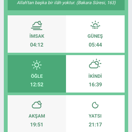
Allah'tan başka bir ilâh yoktur. (Bakara Sûresi, 163)
İMSAK
GÜNEŞ
04:12
05:44
ÖĞLE
İKINDI
12:52
16:39
AKŞAM
YATSI
19:51
21:17