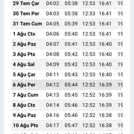
29 Tem Çar
04:02
05:38
12:53
16:41
19:59
30 Tem Per
04:03
05:38
12:53
16:41
19:58
31 Tem Cum
04:05
05:39
12:53
16:41
19:57
1 Ağu Cts
04:06
05:40
12:53
16:41
19:56
2 Ağu Paz
04:07
05:41
12:53
16:40
19:55
3 Ağu Pts
04:08
05:42
12:53
16:40
19:54
4 Ağu Sal
04:09
05:42
12:53
16:40
19:53
5 Ağu Çar
04:11
05:43
12:53
16:40
19:52
6 Ağu Per
04:12
05:44
12:52
16:39
19:51
7 Ağu Cum
04:13
05:45
12:52
16:39
19:50
8 Ağu Cts
04:14
05:46
12:52
16:39
19:49
9 Ağu Paz
04:16
05:46
12:52
16:38
19:48
10 Ağu Pts
04:17
05:47
12:52
16:38
19:47