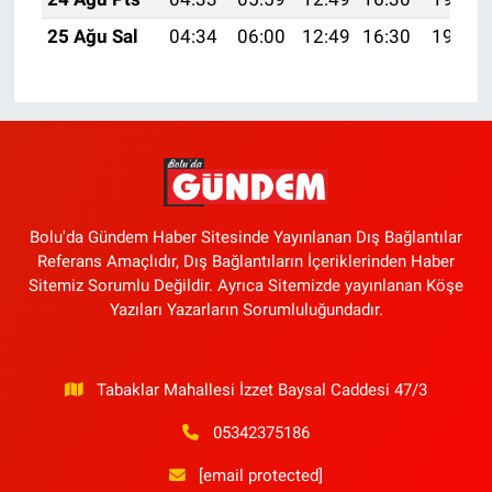
25 Ağu Sal
04:34
06:00
12:49
16:30
19:28
Bolu'da Gündem Haber Sitesinde Yayınlanan Dış Bağlantılar
Referans Amaçlıdır, Dış Bağlantıların İçeriklerinden Haber
Sitemiz Sorumlu Değildir. Ayrıca Sitemizde yayınlanan Köşe
Yazıları Yazarların Sorumluluğundadır.
Tabaklar Mahallesi İzzet Baysal Caddesi 47/3
05342375186
[email protected]