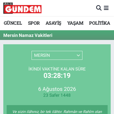
Merkez Nöbetçi Eczaneler
GÜNCEL
SPOR
ASAYİŞ
YAŞAM
POLİTİKA
Merkez Hava Durumu
Mersin Namaz Vakitleri
Merkez Trafik Yoğunluk Haritası
MERSİN
Süper Lig Puan Durumu ve Fikstür
İKINDI VAKTINE KALAN SÜRE
Tüm Manşetler
03:28:19
Son Dakika Haberleri
6 Ağustos 2026
23 Safer 1448
Haber Arşivi
Ve sizin ilâhınız, bir tek ilâhtır. Rahmân ve Rahîm olan