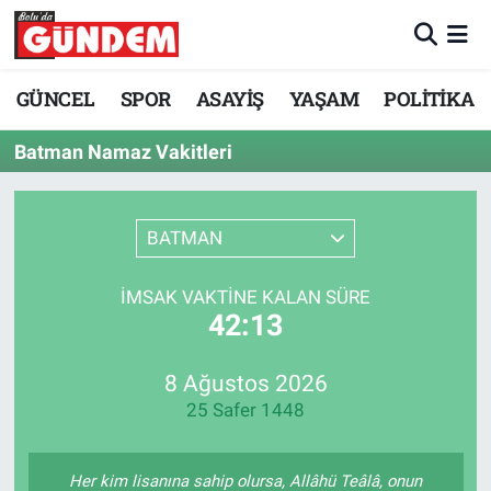
Merkez Nöbetçi Eczaneler
GÜNCEL
SPOR
ASAYİŞ
YAŞAM
POLİTİKA
Merkez Hava Durumu
Batman Namaz Vakitleri
Merkez Trafik Yoğunluk Haritası
BATMAN
Süper Lig Puan Durumu ve Fikstür
İMSAK VAKTINE KALAN SÜRE
Tüm Manşetler
42:13
Son Dakika Haberleri
8 Ağustos 2026
25 Safer 1448
Haber Arşivi
Her kim lisanına sahip olursa, Allâhü Teâlâ, onun