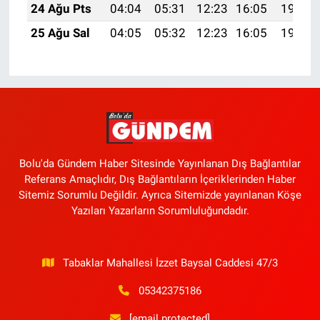
24 Ağu Pts
04:04
05:31
12:23
16:05
19:05
25 Ağu Sal
04:05
05:32
12:23
16:05
19:03
Bolu'da Gündem Haber Sitesinde Yayınlanan Dış Bağlantılar
Referans Amaçlıdır, Dış Bağlantıların İçeriklerinden Haber
Sitemiz Sorumlu Değildir. Ayrıca Sitemizde yayınlanan Köşe
Yazıları Yazarların Sorumluluğundadır.
Tabaklar Mahallesi İzzet Baysal Caddesi 47/3
05342375186
[email protected]