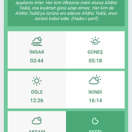
ayıplarını örter. Her kim öfkesine mâni olursa Allâhü
Teâlâ, ona kıyâmet günü azap etmez. Her kim de
Allâhü Teâlâ'ya özrünü arz ederse Allâhü Teâlâ, onun
özrünü kabul eder. (Hadis-i şerif)
İMSAK
GÜNEŞ
03:44
05:18
ÖĞLE
İKINDI
12:26
16:14
AKŞAM
YATSI