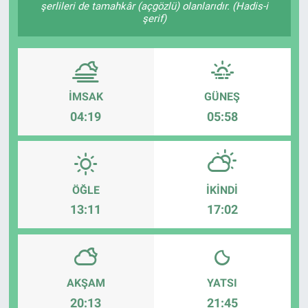
şerlileri de tamahkâr (açgözlü) olanlarıdır. (Hadis-i
şerif)
İMSAK
GÜNEŞ
04:19
05:58
ÖĞLE
İKINDI
13:11
17:02
AKŞAM
YATSI
20:13
21:45