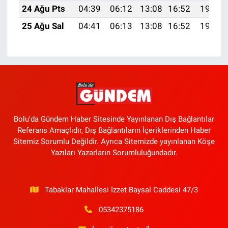
24 Ağu Pts
04:39
06:12
13:08
16:52
19:54
25 Ağu Sal
04:41
06:13
13:08
16:52
19:52
Bolu'da Gündem Haber Sitesinde Yayınlanan Dış Bağlantılar
Referans Amaçlıdır, Dış Bağlantıların İçeriklerinden Haber
Sitemiz Sorumlu Değildir. Ayrıca Sitemizde yayınlanan Köşe
Yazıları Yazarların Sorumluluğundadır.
Tabaklar Mahallesi İzzet Baysal Caddesi 47/3
05342375186