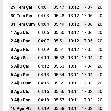
29 Tem Çar
04:01
05:47
13:12
17:07
20:27
30 Tem Per
04:03
05:48
13:12
17:06
20:26
31 Tem Cum
04:04
05:49
13:12
17:06
20:25
1 Ağu Cts
04:06
05:50
13:12
17:06
20:24
2 Ağu Paz
04:07
05:51
13:12
17:05
20:23
3 Ağu Pts
04:09
05:51
13:12
17:05
20:22
4 Ağu Sal
04:10
05:52
13:11
17:04
20:21
5 Ağu Çar
04:12
05:53
13:11
17:04
20:19
6 Ağu Per
04:13
05:54
13:11
17:04
20:18
7 Ağu Cum
04:15
05:55
13:11
17:03
20:17
8 Ağu Cts
04:16
05:56
13:11
17:03
20:16
9 Ağu Paz
04:18
05:57
13:11
17:02
20:15
10 Ağu Pts
04:19
05:58
13:11
17:02
20:13