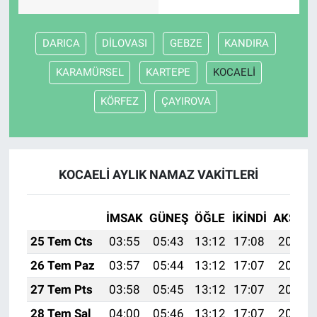
DARICA
DİLOVASI
GEBZE
KANDIRA
KARAMÜRSEL
KARTEPE
KOCAELİ
KÖRFEZ
ÇAYIROVA
KOCAELİ AYLIK NAMAZ VAKITLERI
İMSAK
GÜNEŞ
ÖĞLE
İKINDI
AKŞAM
25 Tem Cts
03:55
05:43
13:12
17:08
20:31
26 Tem Paz
03:57
05:44
13:12
17:07
20:30
27 Tem Pts
03:58
05:45
13:12
17:07
20:29
28 Tem Sal
04:00
05:46
13:12
17:07
20:28