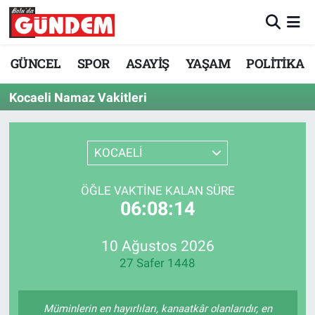
Merkez Nöbetçi Eczaneler
GÜNCEL
SPOR
ASAYİŞ
YAŞAM
POLİTİKA
Merkez Hava Durumu
Kocaeli Namaz Vakitleri
Merkez Trafik Yoğunluk Haritası
KOCAELİ
Süper Lig Puan Durumu ve Fikstür
ÖĞLE VAKTINE KALAN SÜRE
Tüm Manşetler
06:08:14
Son Dakika Haberleri
10 Ağustos 2026
27 Safer 1448
Haber Arşivi
Müminlerin en hayırlıları, kanaatkâr olanlarıdır, en