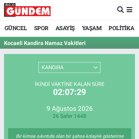
Merkez Nöbetçi Eczaneler
GÜNCEL
SPOR
ASAYİŞ
YAŞAM
POLİTİKA
Merkez Hava Durumu
Kocaeli Kandira Namaz Vakitleri
Merkez Trafik Yoğunluk Haritası
KANDIRA
Süper Lig Puan Durumu ve Fikstür
İKINDI VAKTINE KALAN SÜRE
Tüm Manşetler
02:07:29
Son Dakika Haberleri
9 Ağustos 2026
26 Safer 1448
Haber Arşivi
Bir kimse sıkıntıda olan bir şahsa kolaylık gösterirse