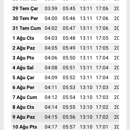
29 Tem Çar
03:59
05:45
13:11
17:06
20:27
30 Tem Per
04:00
05:46
13:11
17:06
20:26
31 Tem Cum
04:02
05:47
13:11
17:06
20:25
1 Ağu Cts
04:03
05:48
13:11
17:05
20:24
2 Ağu Paz
04:05
05:49
13:11
17:05
20:23
3 Ağu Pts
04:06
05:50
13:11
17:04
20:22
4 Ağu Sal
04:08
05:51
13:11
17:04
20:20
5 Ağu Çar
04:09
05:52
13:11
17:04
20:19
6 Ağu Per
04:11
05:53
13:10
17:03
20:18
7 Ağu Cum
04:12
05:54
13:10
17:03
20:17
8 Ağu Cts
04:14
05:55
13:10
17:02
20:16
9 Ağu Paz
04:15
05:56
13:10
17:02
20:14
10 Ağu Pts
04:17
05:57
13:10
17:01
20:13