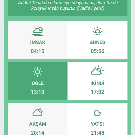
Allâhü Teâlâ da o kimseye dünyada da, âhirette de
kolaylık ihsân buyurur. (Hadis-i şerif)
İMSAK
GÜNEŞ
04:15
05:56
ÖĞLE
İKINDI
13:10
17:02
AKŞAM
YATSI
20:14
21:48