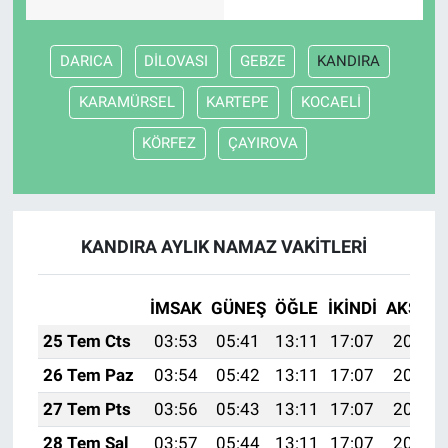
DARICA
DİLOVASI
GEBZE
KANDIRA
KARAMÜRSEL
KARTEPE
KOCAELİ
KÖRFEZ
ÇAYIROVA
KANDIRA AYLIK NAMAZ VAKITLERI
İMSAK
GÜNEŞ
ÖĞLE
İKINDI
AKŞAM
25 Tem Cts
03:53
05:41
13:11
17:07
20:31
26 Tem Paz
03:54
05:42
13:11
17:07
20:30
27 Tem Pts
03:56
05:43
13:11
17:07
20:29
28 Tem Sal
03:57
05:44
13:11
17:07
20:28