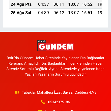
24 Ağu Pts
04:37
06:11
13:07
16:52
19:53
25 Ağu Sal
04:39
06:12
13:07
16:51
19:52
Bolu'da Gündem Haber Sitesinde Yayınlanan Dış Bağlantılar
Referans Amaçlıdır, Dış Bağlantıların İçeriklerinden Haber
Sitemiz Sorumlu Değildir. Ayrıca Sitemizde yayınlanan Köşe
Yazıları Yazarların Sorumluluğundadır.
Tabaklar Mahallesi İzzet Baysal Caddesi 47/3
05342375186