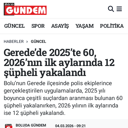
Merkez Nöbetçi Eczaneler
GÜNCEL
SPOR
ASAYİŞ
YAŞAM
POLİTİKA
Merkez Hava Durumu
HABERLER
GÜNCEL
Gerede’de 2025’te 60,
Merkez Trafik Yoğunluk Haritası
2026’nın ilk aylarında 12
Süper Lig Puan Durumu ve Fikstür
şüpheli yakalandı
Tüm Manşetler
Bolu’nun Gerede ilçesinde polis ekiplerince
gerçekleştirilen uygulamalarda, 2025 yılı
Son Dakika Haberleri
boyunca çeşitli suçlardan aranması bulunan 60
şüpheli yakalanırken, 2026 yılının ilk aylarında
Haber Arşivi
ise 12 şüpheli yakalandı.
BOLUDA GÜNDEM
04.03.2026 - 09:21