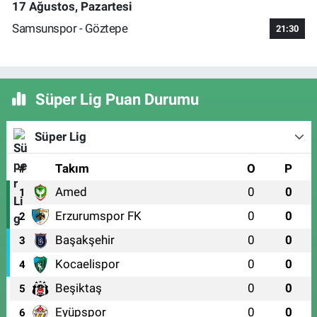
17 Ağustos, Pazartesi
Samsunspor - Göztepe
21:30
Süper Lig Puan Durumu
Süper Lig
#
Takım
O
P
Amed
0
0
1
Erzurumspor FK
0
0
2
Başakşehir
0
0
3
Kocaelispor
0
0
4
Beşiktaş
0
0
5
Eyüpspor
0
0
6