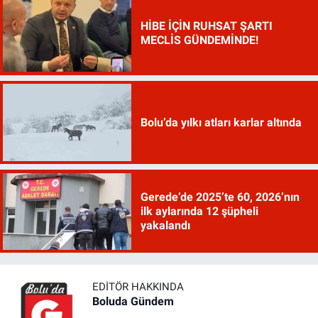
HİBE İÇİN RUHSAT ŞARTI
MECLİS GÜNDEMİNDE!
Bolu’da yılkı atları karlar altında
Gerede’de 2025’te 60, 2026’nın
ilk aylarında 12 şüpheli
yakalandı
EDITÖR HAKKINDA
Boluda Gündem