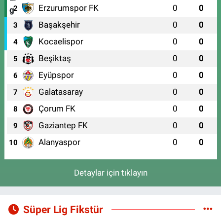
Erzurumspor FK
0
0
2
Başakşehir
0
0
3
Kocaelispor
0
0
4
Beşiktaş
0
0
5
Eyüpspor
0
0
6
Galatasaray
0
0
7
Çorum FK
0
0
8
Gaziantep FK
0
0
9
Alanyaspor
0
0
10
Detaylar için tıklayın
Süper Lig Fikstür