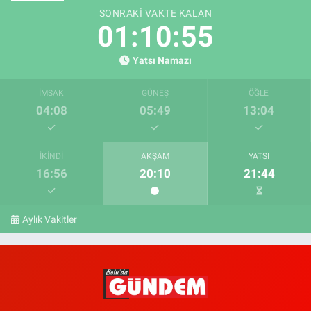
SONRAKI VAKTE KALAN
01:10:55
Yatsı Namazı
İMSAK
GÜNEŞ
ÖĞLE
04:08
05:49
13:04
İKINDI
AKŞAM
YATSI
16:56
20:10
21:44
Aylık Vakitler