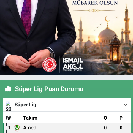
Süper Lig Puan Durumu
Süper Lig
#
Takım
O
P
Amed
0
0
1