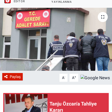
EDITÖR
YAYINLANMA
Paylaş
-
+
A
A
Tanju Özcan'a Tahliye
Kararı