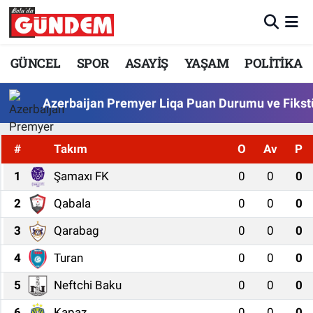
Merkez Nöbetçi Eczaneler
GÜNCEL
SPOR
ASAYİŞ
YAŞAM
POLİTİKA
Merkez Hava Durumu
Azerbaijan Premyer Liqa Puan Durumu ve Fikst
Merkez Trafik Yoğunluk Haritası
#
Takım
O
Av
P
Süper Lig Puan Durumu ve Fikstür
1
Şamaxı FK
0
0
0
Tüm Manşetler
2
Qabala
0
0
0
3
Qarabag
0
0
0
Son Dakika Haberleri
4
Turan
0
0
0
Haber Arşivi
5
Neftchi Baku
0
0
0
6
Kapaz
0
0
0