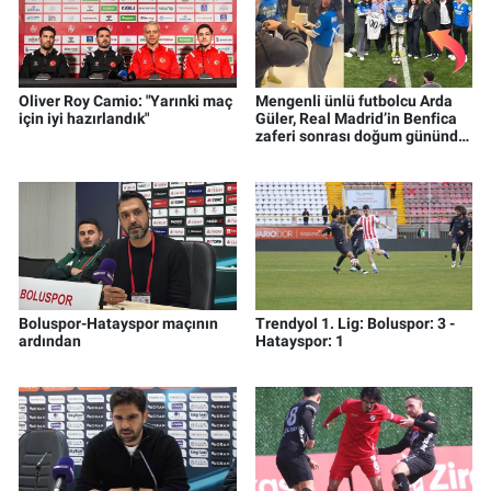
Oliver Roy Camio: "Yarınki maç
Mengenli ünlü futbolcu Arda
için iyi hazırlandık"
Güler, Real Madrid’in Benfica
zaferi sonrası doğum gününde
sürpriz kutlama yaşadı
Boluspor-Hatayspor maçının
Trendyol 1. Lig: Boluspor: 3 -
ardından
Hatayspor: 1