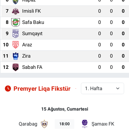
7
Imisli FK
0
0
0
8
Safa Baku
0
0
0
9
Sumqayıt
0
0
0
10
Araz
0
0
0
11
Zira
0
0
0
12
Sabah FA
0
0
0
Premyer Liqa Fikstür
15 Ağustos, Cumartesi
Qarabag
Şamaxı FK
18:00