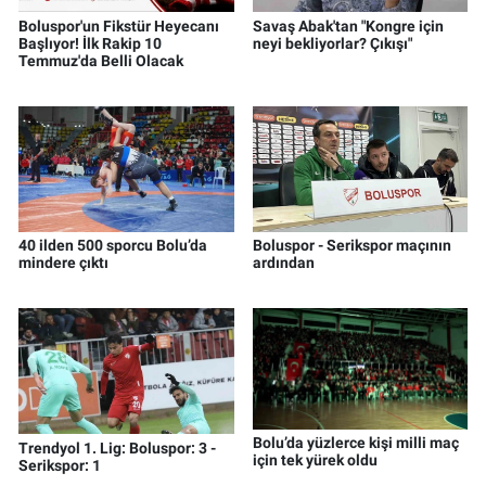
Boluspor'un Fikstür Heyecanı
Savaş Abak'tan "Kongre için
Başlıyor! İlk Rakip 10
neyi bekliyorlar? Çıkışı"
Temmuz'da Belli Olacak
40 ilden 500 sporcu Bolu’da
Boluspor - Serikspor maçının
mindere çıktı
ardından
Bolu’da yüzlerce kişi milli maç
Trendyol 1. Lig: Boluspor: 3 -
için tek yürek oldu
Serikspor: 1