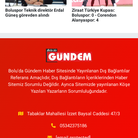
Boluspor Teknik direktör Erdal
Ziraat Türkiye Kupası:
Güneş görevden alındı
Boluspor: 0 - Corendon
Alanyaspor: 4
Bolu'da Gündem Haber Sitesinde Yayınlanan Dış Bağlantılar
Referans Amaçlıdır, Dış Bağlantıların İçeriklerinden Haber
Sitemiz Sorumlu Değildir. Ayrıca Sitemizde yayınlanan Köşe
Yazıları Yazarların Sorumluluğundadır.
Tabaklar Mahallesi İzzet Baysal Caddesi 47/3
05342375186
[email protected]