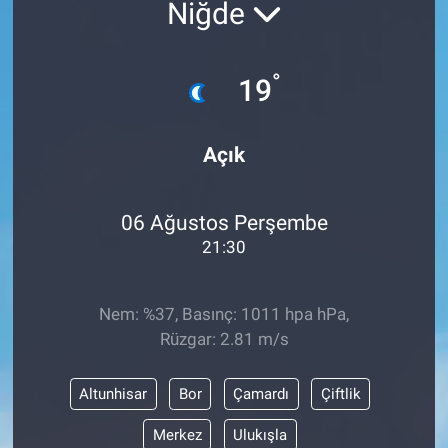
Niğde
°
19
Açık
06 Ağustos Perşembe
21:30
Nem: %37, Basınç: 1011 hpa hPa,
Rüzgar: 2.81 m/s
Altunhisar
Bor
Çamardı
Çiftlik
Merkez
Ulukışla