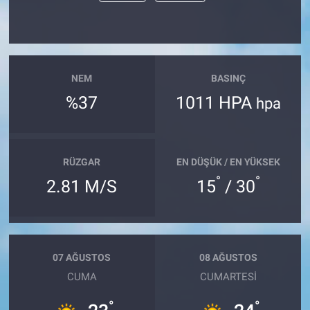
NEM
BASINÇ
%37
1011 HPA
hpa
RÜZGAR
EN DÜŞÜK / EN YÜKSEK
°
°
2.81 M/S
15
/ 30
07 AĞUSTOS
08 AĞUSTOS
CUMA
CUMARTESI
°
°