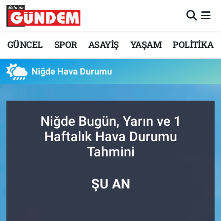
Merkez Nöbetçi Eczaneler
GÜNCEL
SPOR
ASAYİŞ
YAŞAM
POLİTİKA
Merkez Hava Durumu
Niğde Hava Durumu
Merkez Trafik Yoğunluk Haritası
Süper Lig Puan Durumu ve Fikstür
Niğde Bugün, Yarın ve 1
Haftalık Hava Durumu
Tüm Manşetler
Tahmini
Son Dakika Haberleri
ŞU AN
Haber Arşivi