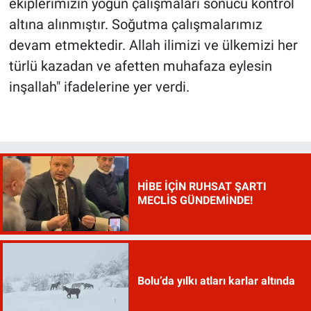
ekiplerimizin yoğun çalışmaları sonucu kontrol
altına alınmıştır. Soğutma çalışmalarımız
devam etmektedir. Allah ilimizi ve ülkemizi her
türlü kazadan ve afetten muhafaza eylesin
inşallah" ifadelerine yer verdi.
HİBE İÇİN RUHSAT ŞARTI
MECLİS GÜNDEMİNDE!
Bolu’da yılkı atları karlar altında