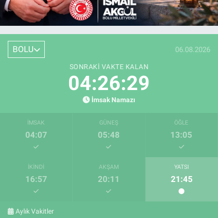
BOLU
06.08.2026
SONRAKI VAKTE KALAN
04:26:28
İmsak Namazı
İMSAK
GÜNEŞ
ÖĞLE
04:07
05:48
13:05
İKINDI
AKŞAM
YATSI
16:57
20:11
21:45
Aylık Vakitler