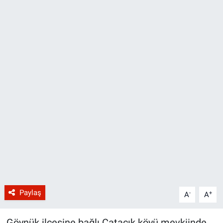
Paylaş
-
+
A
A
Göynük ilçesine bağlı Çatacık köyü mevkiinde