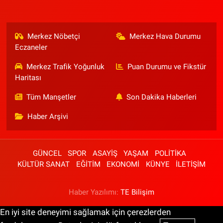
Merkez Nöbetçi
Merkez Hava Durumu
Eczaneler
Merkez Trafik Yoğunluk
Puan Durumu ve Fikstür
Haritası
Tüm Manşetler
Son Dakika Haberleri
Haber Arşivi
GÜNCEL
SPOR
ASAYİŞ
YAŞAM
POLİTİKA
KÜLTÜR SANAT
EĞİTİM
EKONOMİ
KÜNYE
İLETİŞİM
Haber Yazılımı:
TE Bilişim
En iyi site deneyimi sağlamak için çerezlerden