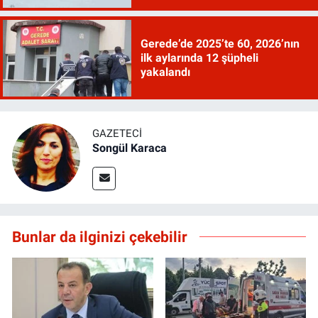
Gerede’de 2025’te 60, 2026’nın
ilk aylarında 12 şüpheli
yakalandı
GAZETECI
Songül Karaca
Bunlar da ilginizi çekebilir