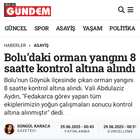
Merkez Nöbetçi Eczaneler
GÜNCEL
SPOR
ASAYİŞ
YAŞAM
POLİTİKA
Merkez Hava Durumu
HABERLER
ASAYİŞ
Bolu’daki orman yangını 8
Merkez Trafik Yoğunluk Haritası
saatte kontrol altına alındı
Süper Lig Puan Durumu ve Fikstür
Bolu’nun Göynük ilçesinde çıkan orman yangını
Tüm Manşetler
8 saatte kontrol altına alındı. Vali Abdulaziz
Aydın, "Fedakarca görev yapan tüm
Son Dakika Haberleri
ekiplerimizin yoğun çalışmaları sonucu kontrol
altına alınmıştır" dedi.
Haber Arşivi
SONGÜL KARACA
29.06.2025 - 00:43
29.06.2025 - 00:51
GAZETECI
YAYINLANMA
GÜNCELLEME