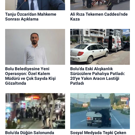
Tanju Özcan'dan Mahkeme
Ali Rıza Tekemen Caddesi'nde
Sonrası Açıklama
Kaza
Bolu Belediyesine Yeni
Bolu'da Eski Alışkanlık
Operasyon: Özel Kalem
Sürücülere Pahalıya Patladı:
Müdürü ve Çok Sayıda Kişi
20'ye Yakın Aracın Lastiği
Gözaltında
Patladı
Bolu'da Düğün Salonunda
Sosyal Medyada Tepki Çeken