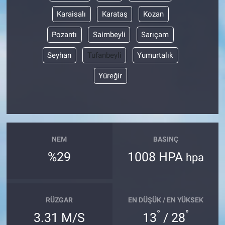
Karaisalı
Karataş
Kozan
Pozantı
Saimbeyli
Sarıçam
Seyhan
Tufanbeyli
Yumurtalık
Yüreğir
NEM
BASINÇ
%29
1008 HPA
hpa
RÜZGAR
EN DÜŞÜK / EN YÜKSEK
°
°
3.31 M/S
13
/ 28