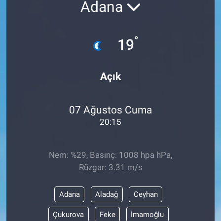
Adana
°
19
Açık
07 Ağustos Cuma
20:15
Nem: %29, Basınç: 1008 hpa hPa,
Rüzgar: 3.31 m/s
Adana
Aladağ
Ceyhan
Çukurova
Feke
İmamoğlu