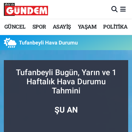
Merkez Nöbetçi Eczaneler
GÜNCEL
SPOR
ASAYİŞ
YAŞAM
POLİTİKA
Merkez Hava Durumu
Tufanbeyli Hava Durumu
Merkez Trafik Yoğunluk Haritası
Süper Lig Puan Durumu ve Fikstür
Tufanbeyli Bugün, Yarın ve 1
Haftalık Hava Durumu
Tüm Manşetler
Tahmini
Son Dakika Haberleri
ŞU AN
Haber Arşivi