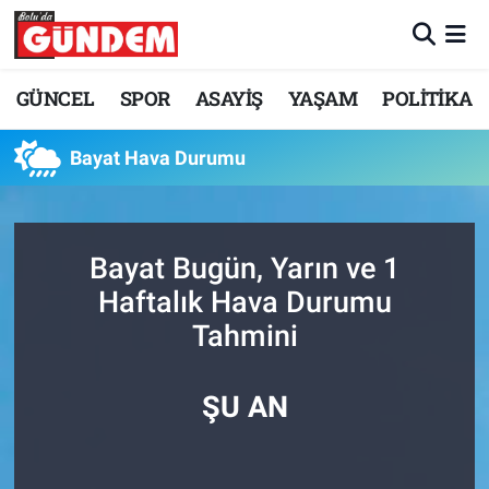
Merkez Nöbetçi Eczaneler
GÜNCEL
SPOR
ASAYİŞ
YAŞAM
POLİTİKA
Merkez Hava Durumu
Bayat Hava Durumu
Merkez Trafik Yoğunluk Haritası
Süper Lig Puan Durumu ve Fikstür
Bayat Bugün, Yarın ve 1
Haftalık Hava Durumu
Tüm Manşetler
Tahmini
Son Dakika Haberleri
ŞU AN
Haber Arşivi