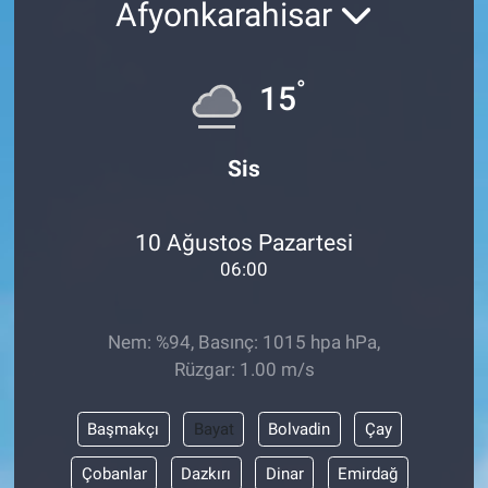
Afyonkarahisar
°
15
Sis
10 Ağustos Pazartesi
06:00
Nem: %94, Basınç: 1015 hpa hPa,
Rüzgar: 1.00 m/s
Başmakçı
Bayat
Bolvadin
Çay
Çobanlar
Dazkırı
Dinar
Emirdağ