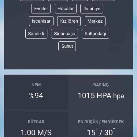
Evciler
Hocalar
İhsaniye
İscehisar
Kızılören
Merkez
Sandıklı
Sinanpaşa
Sultandağı
Şuhut
NEM
BASINÇ
%94
1015 HPA
hpa
RÜZGAR
EN DÜŞÜK / EN YÜKSEK
°
°
1.00 M/S
15
/ 30