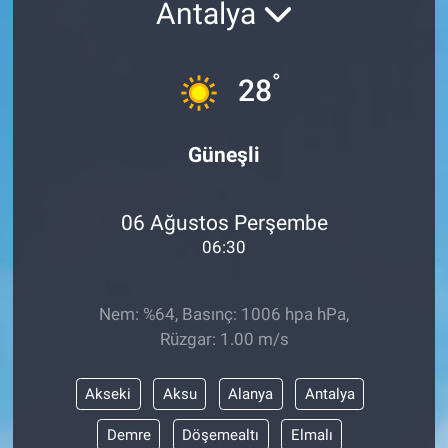
Antalya
°
28
Güneşli
06 Ağustos Perşembe
06:30
Nem: %64, Basınç: 1006 hpa hPa,
Rüzgar: 1.00 m/s
Akseki
Aksu
Alanya
Antalya
Demre
Döşemealtı
Elmalı