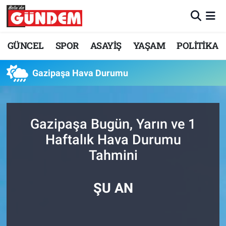
Merkez Nöbetçi Eczaneler
GÜNCEL
SPOR
ASAYİŞ
YAŞAM
POLİTİKA
Merkez Hava Durumu
Gazipaşa Hava Durumu
Merkez Trafik Yoğunluk Haritası
Süper Lig Puan Durumu ve Fikstür
Gazipaşa Bugün, Yarın ve 1
Haftalık Hava Durumu
Tüm Manşetler
Tahmini
Son Dakika Haberleri
ŞU AN
Haber Arşivi