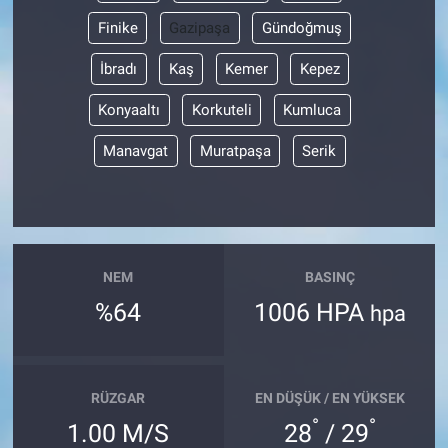
Finike
Gazipaşa
Gündoğmuş
İbradı
Kaş
Kemer
Kepez
Konyaaltı
Korkuteli
Kumluca
Manavgat
Muratpaşa
Serik
NEM
BASINÇ
%64
1006 HPA
hpa
RÜZGAR
EN DÜŞÜK / EN YÜKSEK
°
°
1.00 M/S
28
/ 29