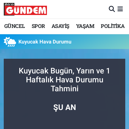
Merkez Nöbetçi Eczaneler
GÜNCEL
SPOR
ASAYİŞ
YAŞAM
POLİTİKA
Merkez Hava Durumu
Kuyucak Hava Durumu
Merkez Trafik Yoğunluk Haritası
Süper Lig Puan Durumu ve Fikstür
Kuyucak Bugün, Yarın ve 1
Haftalık Hava Durumu
Tüm Manşetler
Tahmini
Son Dakika Haberleri
ŞU AN
Haber Arşivi