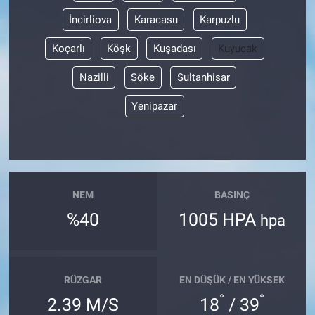
İncirliova
Karacasu
Karpuzlu
Koçarlı
Köşk
Kuşadası
Kuyucak
Nazilli
Söke
Sultanhisar
Yenipazar
NEM
BASINÇ
%40
1005 HPA
hpa
RÜZGAR
EN DÜŞÜK / EN YÜKSEK
°
°
2.39 M/S
18
/ 39