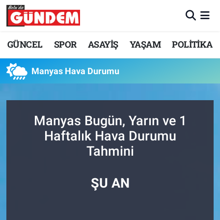
Merkez Nöbetçi Eczaneler
GÜNCEL
SPOR
ASAYİŞ
YAŞAM
POLİTİKA
Merkez Hava Durumu
Manyas Hava Durumu
Merkez Trafik Yoğunluk Haritası
Süper Lig Puan Durumu ve Fikstür
Manyas Bugün, Yarın ve 1
Haftalık Hava Durumu
Tüm Manşetler
Tahmini
Son Dakika Haberleri
ŞU AN
Haber Arşivi