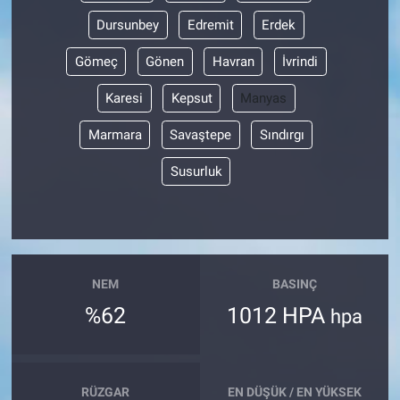
Dursunbey
Edremit
Erdek
Gömeç
Gönen
Havran
İvrindi
Karesi
Kepsut
Manyas
Marmara
Savaştepe
Sındırgı
Susurluk
NEM
BASINÇ
%62
1012 HPA
hpa
RÜZGAR
EN DÜŞÜK / EN YÜKSEK