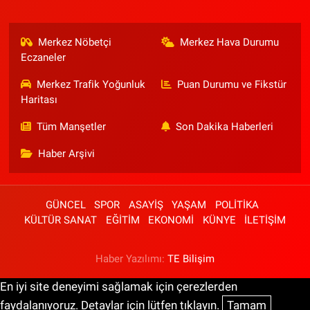
Merkez Nöbetçi
Merkez Hava Durumu
Eczaneler
Merkez Trafik Yoğunluk
Puan Durumu ve Fikstür
Haritası
Tüm Manşetler
Son Dakika Haberleri
Haber Arşivi
GÜNCEL
SPOR
ASAYİŞ
YAŞAM
POLİTİKA
KÜLTÜR SANAT
EĞİTİM
EKONOMİ
KÜNYE
İLETİŞİM
Haber Yazılımı:
TE Bilişim
En iyi site deneyimi sağlamak için çerezlerden
faydalanıyoruz. Detaylar için lütfen tıklayın.
Tamam