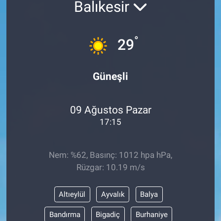
Balıkesir
°
29
Güneşli
09 Ağustos Pazar
17:15
Nem: %62, Basınç: 1012 hpa hPa,
Rüzgar: 10.19 m/s
Altıeylül
Ayvalık
Balya
Bandırma
Bigadiç
Burhaniye