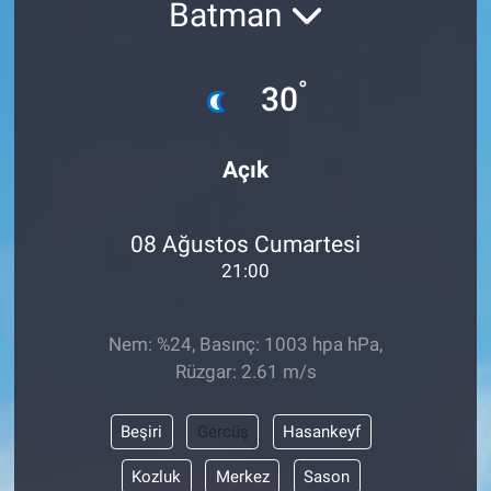
Batman
°
30
Açık
08 Ağustos Cumartesi
21:00
Nem: %24, Basınç: 1003 hpa hPa,
Rüzgar: 2.61 m/s
Beşiri
Gercüş
Hasankeyf
Kozluk
Merkez
Sason