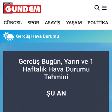
Merkez Nöbetçi Eczaneler
GÜNCEL
SPOR
ASAYİŞ
YAŞAM
POLİTİKA
Merkez Hava Durumu
Gercüş Hava Durumu
Merkez Trafik Yoğunluk Haritası
Süper Lig Puan Durumu ve Fikstür
Gercüş Bugün, Yarın ve 1
Haftalık Hava Durumu
Tüm Manşetler
Tahmini
Son Dakika Haberleri
ŞU AN
Haber Arşivi