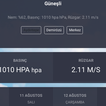
Güneşli
Nem: %62, Basınç: 1010 hpa hPa, Rüzgar: 2.11 m/s
Aydıntepe
Demirözü
Merkez
BASINÇ
RÜZGAR
1010 HPA
2.11 M/S
hpa
11 AĞUSTOS
12 AĞUSTOS
SALI
ÇARŞAMBA