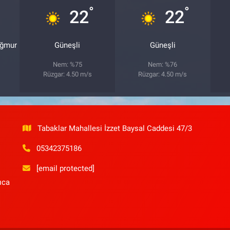
°
°
22
22
ağmur
Güneşli
Güneşli
Nem: %75
Nem: %76
Rüzgar: 4.50 m/s
Rüzgar: 4.50 m/s
Tabaklar Mahallesi İzzet Baysal Caddesi 47/3
05342375186
[email protected]
ıca