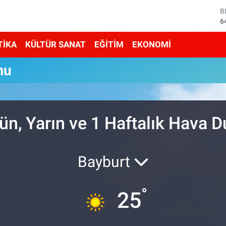
B
6
D
4
TİKA
KÜLTÜR SANAT
EĞİTİM
EKONOMİ
E
5
mu
S
6
G
6
B
ün, Yarın ve 1 Haftalık Hava 
1
Bayburt
°
25