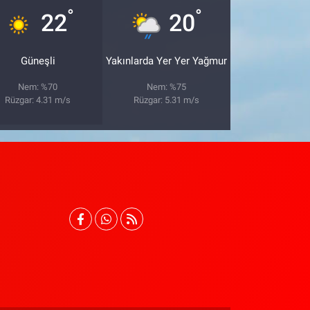
°
°
22
20
Güneşli
Yakınlarda Yer Yer Yağmur
Nem: %70
Nem: %75
Rüzgar: 4.31 m/s
Rüzgar: 5.31 m/s