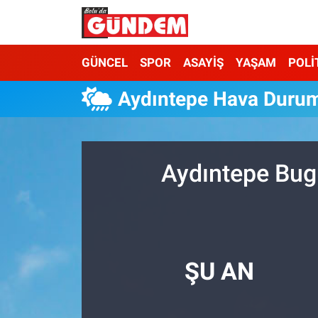
Merkez Nöbetçi Eczaneler
GÜNCEL
SPOR
ASAYİŞ
YAŞAM
POLİ
Merkez Hava Durumu
Aydıntepe Hava Duru
Merkez Trafik Yoğunluk Haritası
Süper Lig Puan Durumu ve Fikstür
Aydıntepe Bug
Tüm Manşetler
Son Dakika Haberleri
ŞU AN
Haber Arşivi