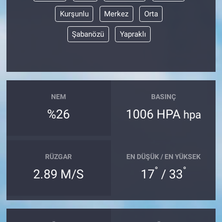
Kurşunlu
Merkez
Orta
Şabanözü
Yapraklı
NEM
BASINÇ
%26
1006 HPA
hpa
RÜZGAR
EN DÜŞÜK / EN YÜKSEK
°
°
2.89 M/S
17
/ 33