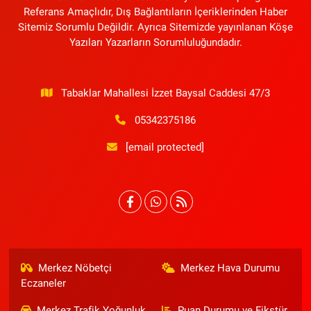
Referans Amaçlıdır, Dış Bağlantıların İçeriklerinden Haber
Sitemiz Sorumlu Değildir. Ayrıca Sitemizde yayınlanan Köşe
Yazıları Yazarların Sorumluluğundadır.
Tabaklar Mahallesi İzzet Baysal Caddesi 47/3
05342375186
[email protected]
Merkez Nöbetçi
Merkez Hava Durumu
Eczaneler
Merkez Trafik Yoğunluk
Puan Durumu ve Fikstür