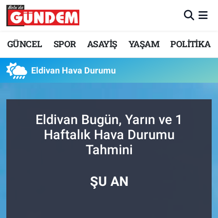
Merkez Nöbetçi Eczaneler
GÜNCEL
SPOR
ASAYİŞ
YAŞAM
POLİTİKA
Merkez Hava Durumu
Eldivan Hava Durumu
Merkez Trafik Yoğunluk Haritası
Süper Lig Puan Durumu ve Fikstür
Eldivan Bugün, Yarın ve 1
Haftalık Hava Durumu
Tüm Manşetler
Tahmini
Son Dakika Haberleri
ŞU AN
Haber Arşivi