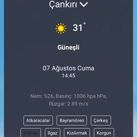
Çankırı
°
31
Güneşli
07 Ağustos Cuma
14:45
Nem: %26, Basınç: 1006 hpa hPa,
Rüzgar: 2.89 m/s
Atkaracalar
Bayramören
Çerkeş
Eldivan
Ilgaz
Kızılırmak
Korgun