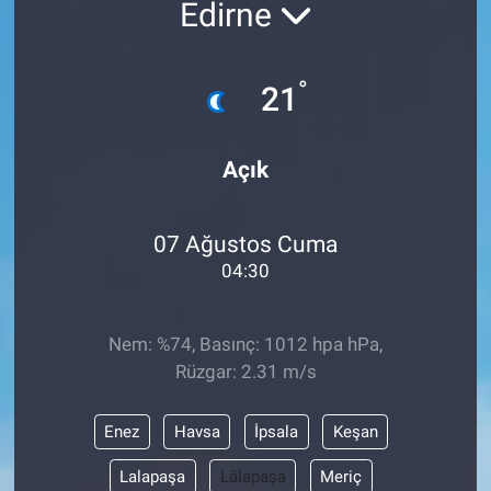
Edirne
°
21
Açık
07 Ağustos Cuma
04:30
Nem: %74, Basınç: 1012 hpa hPa,
Rüzgar: 2.31 m/s
Enez
Havsa
İpsala
Keşan
Lalapaşa
Lâlapaşa
Meriç