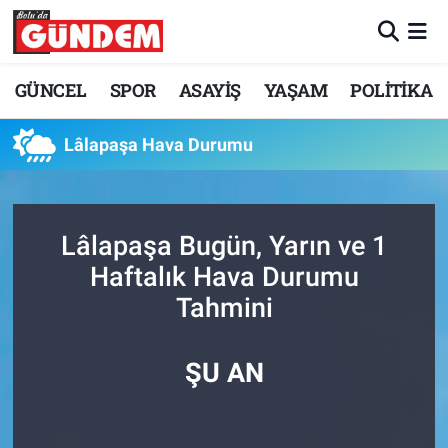
Merkez Nöbetçi Eczaneler
GÜNCEL
SPOR
ASAYİŞ
YAŞAM
POLİTİKA
Merkez Hava Durumu
Lâlapaşa Hava Durumu
Merkez Trafik Yoğunluk Haritası
Süper Lig Puan Durumu ve Fikstür
Lâlapaşa Bugün, Yarın ve 1
Haftalık Hava Durumu
Tüm Manşetler
Tahmini
Son Dakika Haberleri
ŞU AN
Haber Arşivi