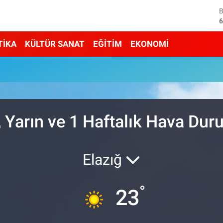
6
4
TİKA
KÜLTÜR SANAT
EĞİTİM
EKONOMİ
5
6
6
 Yarın ve 1 Haftalık Hava Du
1
Elazığ
°
23