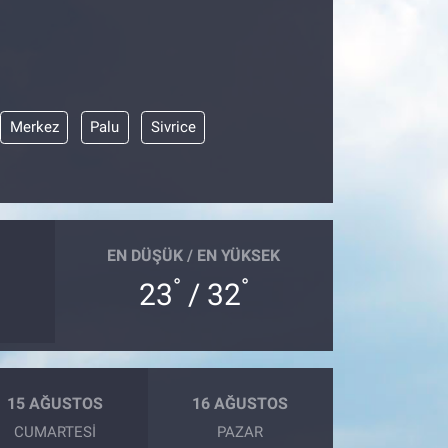
Merkez
Palu
Sivrice
EN DÜŞÜK / EN YÜKSEK
°
°
23
/ 32
15 AĞUSTOS
16 AĞUSTOS
CUMARTESI
PAZAR