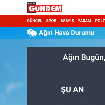
Merkez Nöbetçi Eczaneler
GÜNCEL
SPOR
ASAYİŞ
YAŞAM
POLİ
Merkez Hava Durumu
Ağın Hava Durumu
Merkez Trafik Yoğunluk Haritası
Süper Lig Puan Durumu ve Fikstür
Ağın Bugün,
Tüm Manşetler
Son Dakika Haberleri
ŞU AN
Haber Arşivi