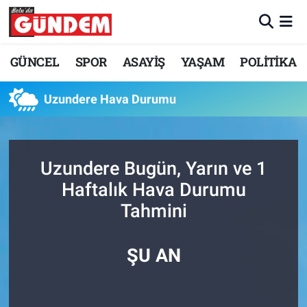
Merkez Nöbetçi Eczaneler
GÜNCEL
SPOR
ASAYİŞ
YAŞAM
POLİTİKA
Merkez Hava Durumu
Uzundere Hava Durumu
Merkez Trafik Yoğunluk Haritası
Süper Lig Puan Durumu ve Fikstür
Uzundere Bugün, Yarın ve 1
Haftalık Hava Durumu
Tüm Manşetler
Tahmini
Son Dakika Haberleri
ŞU AN
Haber Arşivi