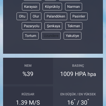
Karayazı
Köprüköy
Narman
Oltu
Olur
Palandöken
Pasinler
Pazaryolu
Şenkaya
Tekman
Tortum
Uzundere
Yakutiye
NEM
BASINÇ
%39
1009 HPA
hpa
RÜZGAR
EN DÜŞÜK / EN YÜKSEK
°
°
1.39 M/S
16
/ 30