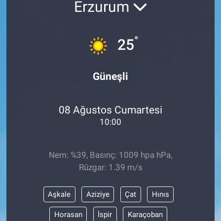
Erzurum
°
25
Güneşli
08 Ağustos Cumartesi
10:00
Nem: %39, Basınç: 1009 hpa hPa,
Rüzgar: 1.39 m/s
Aşkale
Aziziye
Çat
Hınıs
Horasan
İspir
Karaçoban