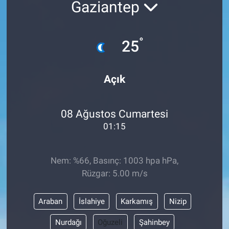
Gaziantep
°
25
Açık
08 Ağustos Cumartesi
01:15
Nem: %66, Basınç: 1003 hpa hPa,
Rüzgar: 5.00 m/s
Araban
İslahiye
Karkamış
Nizip
Nurdağı
Oğuzeli
Şahinbey