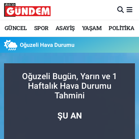
Merkez Nöbetçi Eczaneler
GÜNCEL
SPOR
ASAYİŞ
YAŞAM
POLİTİKA
Merkez Hava Durumu
Oğuzeli Hava Durumu
Merkez Trafik Yoğunluk Haritası
Süper Lig Puan Durumu ve Fikstür
Oğuzeli Bugün, Yarın ve 1
Haftalık Hava Durumu
Tüm Manşetler
Tahmini
Son Dakika Haberleri
ŞU AN
Haber Arşivi