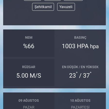
Şehitkamil
Yavuzeli
NEM
BASINÇ
%66
1003 HPA
hpa
RÜZGAR
EN DÜŞÜK / EN YÜKSEK
°
°
5.00 M/S
23
/ 37
09 AĞUSTOS
10 AĞUSTOS
PAZAR
PAZARTESI