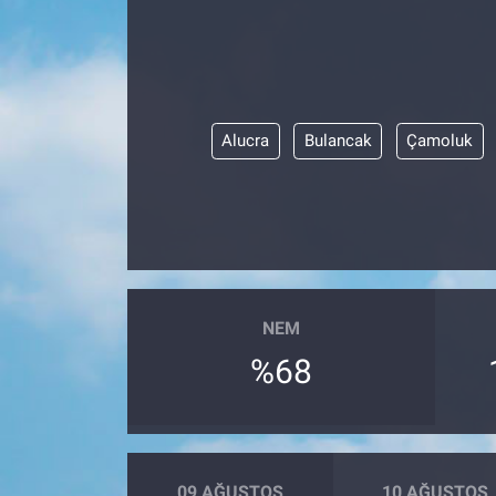
Alucra
Bulancak
Çamoluk
NEM
%68
09 AĞUSTOS
10 AĞUSTOS