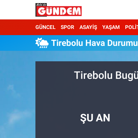
Merkez Nöbetçi Eczaneler
GÜNCEL
SPOR
ASAYİŞ
YAŞAM
POLİ
Merkez Hava Durumu
Tirebolu Hava Durum
Merkez Trafik Yoğunluk Haritası
Süper Lig Puan Durumu ve Fikstür
Tirebolu Bugü
Tüm Manşetler
Son Dakika Haberleri
ŞU AN
Haber Arşivi