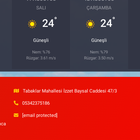
SALI
ÇARŞAMBA
°
°
24
24
Güneşli
Güneşli
Nem: %76
Nem: %79
Rüzgar: 3.61 m/s
Rüzgar: 3.50 m/s
Tabaklar Mahallesi İzzet Baysal Caddesi 47/3
05342375186
[email protected]
ıca