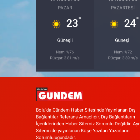
PAZAR
PAZARTESI
°
°
23
24
Güneşli
Güneşli
Nem: %76
Nem: %72
Rüzgar: 3.81 m/s
Rüzgar: 3.89 m/s
Bolu'da Gündem Haber Sitesinde Yayınlanan Dış
Bağlantılar Referans Amaçlıdır, Dış Bağlantıların
İçeriklerinden Haber Sitemiz Sorumlu Değildir. Ayr
Sitemizde yayınlanan Köşe Yazıları Yazarların
Sorumluluğundadır.