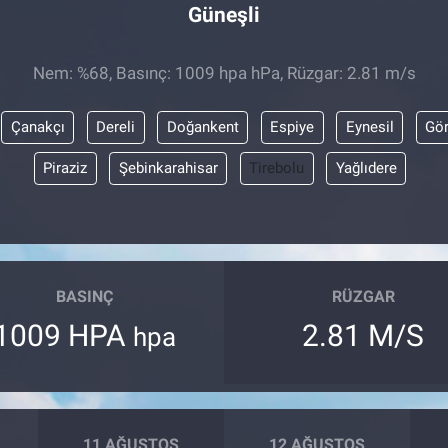
Güneşli
Nem: %68, Basınç: 1009 hpa hPa, Rüzgar: 2.81 m/s
Çanakçı
Dereli
Doğankent
Espiye
Eynesil
Gör
Piraziz
Şebinkarahisar
Tirebolu
Yağlıdere
BASINÇ
RÜZGAR
1009 HPA
2.81 M/S
hpa
11 AĞUSTOS
12 AĞUSTOS