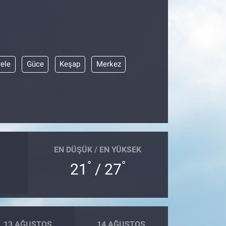
ele
Güce
Keşap
Merkez
EN DÜŞÜK / EN YÜKSEK
°
°
21
/ 27
13 AĞUSTOS
14 AĞUSTOS