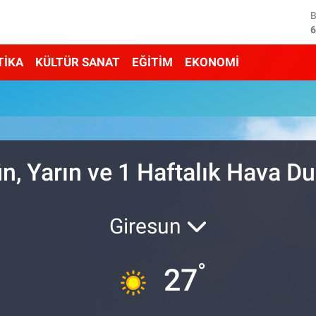
6
4
TİKA
KÜLTÜR SANAT
EĞİTİM
EKONOMİ
5
u
6
6
n, Yarın ve 1 Haftalık Hava 
1
Giresun
°
27