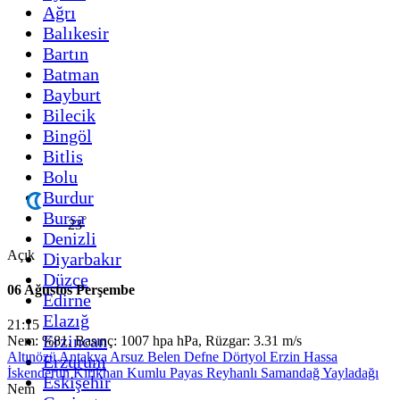
Ağrı
Balıkesir
Bartın
Batman
Bayburt
Bilecik
Bingöl
Bitlis
Bolu
Burdur
Bursa
°
23
Denizli
Açık
Diyarbakır
Düzce
06 Ağustos Perşembe
Edirne
Elazığ
21:15
Erzincan
Nem: %81, Basınç: 1007 hpa hPa, Rüzgar: 3.31 m/s
Altınözü
Antakya
Arsuz
Belen
Defne
Dörtyol
Erzin
Hassa
Erzurum
İskenderun
Kırıkhan
Kumlu
Payas
Reyhanlı
Samandağ
Yayladağı
Eskişehir
Nem