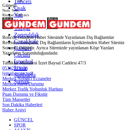
28
Tunceli
Güneşli
Uşak
Nem: %46
Van
Rüzgar: 6.69 m/s
Yalova
Yozgat
Zonguldak
Bolu'da Gündem Haber Sitesinde Yayınlanan Dış Bağlantılar
Çanakkale
Referans Amaçlıdır, Dış Bağlantıların İçeriklerinden Haber Sitemiz
Çankırı
Sorumlu Değildir. Ayrıca Sitemizde yayınlanan Köşe Yazıları
Yazarların Sorumluluğundadır.
Çorum
İstanbul
Tabaklar Mahallesi İzzet Baysal Caddesi 47/3
İzmir
05342375186
[email protected]
Şanlıurfa
Merkez Nöbetçi Eczaneler
Şırnak
Merkez Hava Durumu
Merkez Trafik Yoğunluk Haritası
Puan Durumu ve Fikstür
Tüm Manşetler
Son Dakika Haberleri
Haber Arşivi
GÜNCEL
SPOR