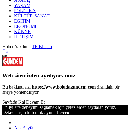
ASAYİŞ
YAŞAM
POLİTİKA
KÜLTÜR SANAT
EĞİTİM
EKONOMİ
KÜNYE
İLETİŞİM
Haber Yazılımı:
TE Bilişim
Üst
Web sitemizden ayrılıyorsunuz
Bu bağlantı sizi
https://www.boludagundem.com
dışındaki bir
siteye yönlendiriyor.
Sayfada Kal
Devam Et
En iyi site deneyimi sağlamak için çerezlerden faydalanıyoruz.
Detaylar için lütfen tıklayın.
Tamam
Ana Sayfa