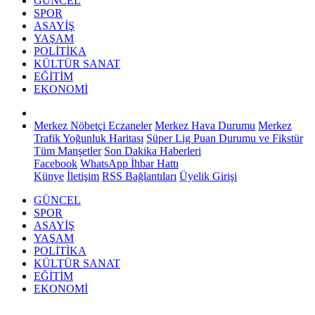
GÜNCEL
SPOR
ASAYİŞ
YAŞAM
POLİTİKA
KÜLTÜR SANAT
EĞİTİM
EKONOMİ
Merkez Nöbetçi Eczaneler
Merkez Hava Durumu
Merkez
Trafik Yoğunluk Haritası
Süper Lig Puan Durumu ve Fikstür
Tüm Manşetler
Son Dakika Haberleri
Facebook
WhatsApp İhbar Hattı
Künye
İletişim
RSS Bağlantıları
Üyelik Girişi
GÜNCEL
SPOR
ASAYİŞ
YAŞAM
POLİTİKA
KÜLTÜR SANAT
EĞİTİM
EKONOMİ