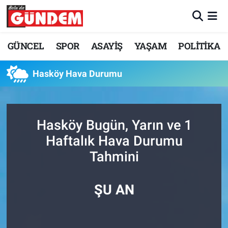
Merkez Nöbetçi Eczaneler
GÜNCEL
SPOR
ASAYİŞ
YAŞAM
POLİTİKA
Merkez Hava Durumu
Hasköy Hava Durumu
Merkez Trafik Yoğunluk Haritası
Süper Lig Puan Durumu ve Fikstür
Hasköy Bugün, Yarın ve 1
Haftalık Hava Durumu
Tüm Manşetler
Tahmini
Son Dakika Haberleri
ŞU AN
Haber Arşivi