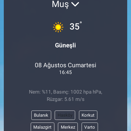
Muş
°
35
Güneşli
08 Ağustos Cumartesi
16:45
Nem: %11, Basınç: 1002 hpa hPa,
Rüzgar: 5.61 m/s
Bulanık
Hasköy
Korkut
Malazgirt
Merkez
Varto