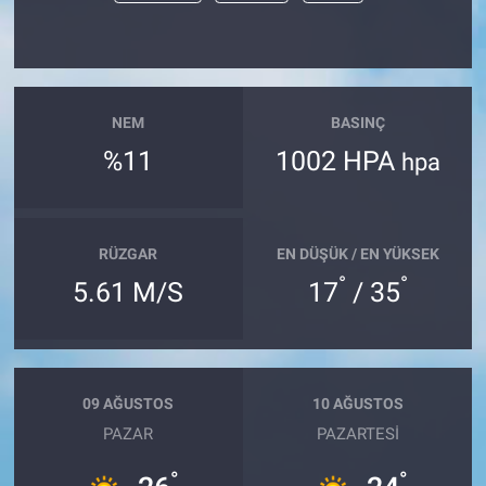
NEM
BASINÇ
%11
1002 HPA
hpa
RÜZGAR
EN DÜŞÜK / EN YÜKSEK
°
°
5.61 M/S
17
/ 35
09 AĞUSTOS
10 AĞUSTOS
PAZAR
PAZARTESI
°
°