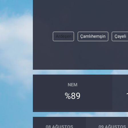
Ardeşen
Çamlıhemşin
Çayeli
NEM
%89
08 AĞUSTOS
09 AĞUSTOS