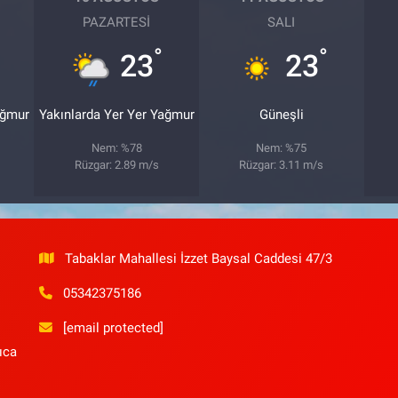
PAZARTESI
SALI
°
°
23
23
ağmur
Yakınlarda Yer Yer Yağmur
Güneşli
Nem: %78
Nem: %75
Rüzgar: 2.89 m/s
Rüzgar: 3.11 m/s
Tabaklar Mahallesi İzzet Baysal Caddesi 47/3
05342375186
[email protected]
ıca