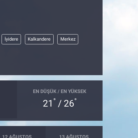
İyidere
Kalkandere
Merkez
EN DÜŞÜK / EN YÜKSEK
°
°
21
/ 26
12 AĞUSTOS
13 AĞUSTOS