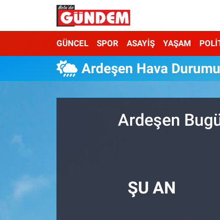
Merkez Nöbetçi Eczaneler
GÜNCEL
SPOR
ASAYİŞ
YAŞAM
POLİ
Merkez Hava Durumu
Ardeşen Hava Durum
Merkez Trafik Yoğunluk Haritası
Süper Lig Puan Durumu ve Fikstür
Ardeşen Bugün
Tüm Manşetler
Son Dakika Haberleri
ŞU AN
Haber Arşivi