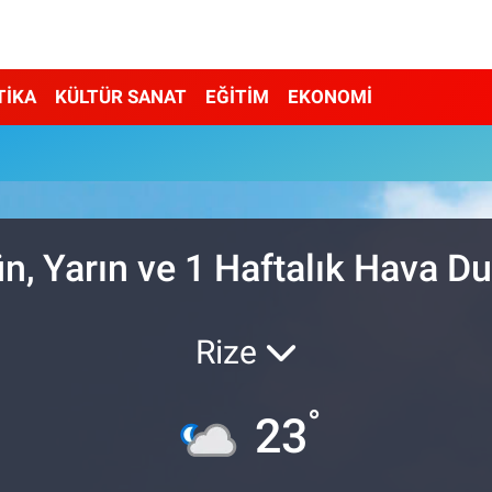
TİKA
KÜLTÜR SANAT
EĞİTİM
EKONOMİ
u
, Yarın ve 1 Haftalık Hava 
Rize
°
23