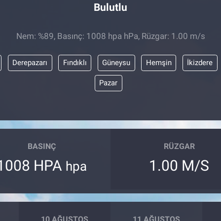
Bulutlu
Nem: %89, Basınç: 1008 hpa hPa, Rüzgar: 1.00 m/s
Derepazarı
Fındıklı
Güneysu
Hemşin
İkizdere
Pazar
BASINÇ
RÜZGAR
1008 HPA
1.00 M/S
hpa
10 AĞUSTOS
11 AĞUSTOS