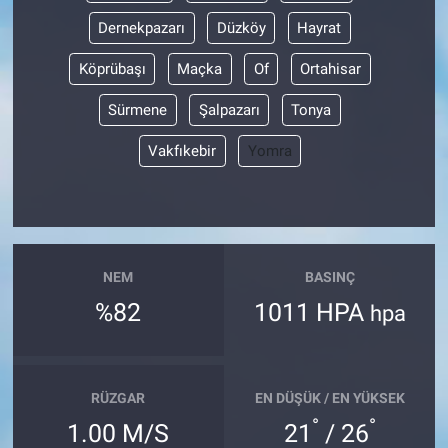
Dernekpazarı
Düzköy
Hayrat
Köprübaşı
Maçka
Of
Ortahisar
Sürmene
Şalpazarı
Tonya
Vakfıkebir
Yomra
NEM
BASINÇ
%82
1011 HPA
hpa
RÜZGAR
EN DÜŞÜK / EN YÜKSEK
°
°
1.00 M/S
21
/ 26