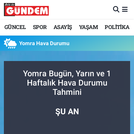
Merkez Nöbetçi Eczaneler
GÜNCEL
SPOR
ASAYİŞ
YAŞAM
POLİTİKA
Merkez Hava Durumu
Yomra Hava Durumu
Merkez Trafik Yoğunluk Haritası
Süper Lig Puan Durumu ve Fikstür
Yomra Bugün, Yarın ve 1
Haftalık Hava Durumu
Tüm Manşetler
Tahmini
Son Dakika Haberleri
ŞU AN
Haber Arşivi