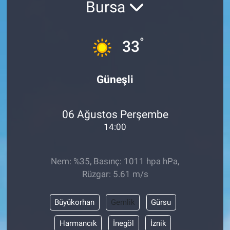
Bursa
°
33
Güneşli
06 Ağustos Perşembe
14:00
Nem: %35, Basınç: 1011 hpa hPa,
Rüzgar: 5.61 m/s
Büyükorhan
Gemlik
Gürsu
Harmancık
İnegöl
İznik