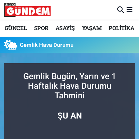
Merkez Nöbetçi Eczaneler
GÜNCEL
SPOR
ASAYİŞ
YAŞAM
POLİTİKA
Merkez Hava Durumu
Gemlik Hava Durumu
Merkez Trafik Yoğunluk Haritası
Süper Lig Puan Durumu ve Fikstür
Gemlik Bugün, Yarın ve 1
Haftalık Hava Durumu
Tüm Manşetler
Tahmini
Son Dakika Haberleri
ŞU AN
Haber Arşivi