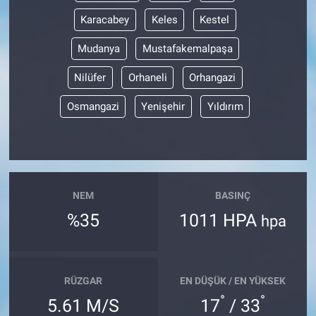
Karacabey
Keles
Kestel
Mudanya
Mustafakemalpaşa
Nilüfer
Orhaneli
Orhangazi
Osmangazi
Yenişehir
Yıldırım
NEM
BASINÇ
%35
1011 HPA
hpa
RÜZGAR
EN DÜŞÜK / EN YÜKSEK
°
°
5.61 M/S
17
/ 33