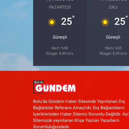
PAZARTESI
SALI
°
°
25
25
Güneşli
Güneşli
Nem: %68
Nem: %65
Rüzgar: 8.89 m/s
Rüzgar: 8.39 m/s
Bolu'da Gündem Haber Sitesinde Yayınlanan Dış
Bağlantılar Referans Amaçlıdır, Dış Bağlantıların
İçeriklerinden Haber Sitemiz Sorumlu Değildir. Ayr
Sitemizde yayınlanan Köşe Yazıları Yazarların
Sorumluluğundadır.