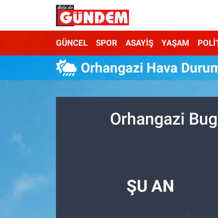
Merkez Nöbetçi Eczaneler
GÜNCEL
SPOR
ASAYİŞ
YAŞAM
POLİ
Merkez Hava Durumu
Orhangazi Hava Duru
Merkez Trafik Yoğunluk Haritası
Süper Lig Puan Durumu ve Fikstür
Orhangazi Bug
Tüm Manşetler
Son Dakika Haberleri
ŞU AN
Haber Arşivi