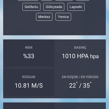
Gelibolu
Gökçeada
Lapseki
Merkez
Yenice
NEM
BASINÇ
%33
1010 HPA
hpa
RÜZGAR
EN DÜŞÜK / EN YÜKSEK
°
°
10.81 M/S
22
/ 35