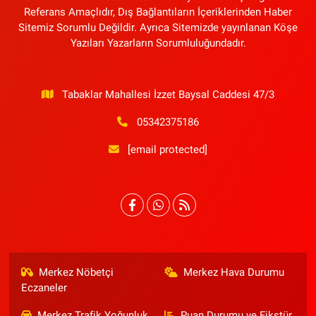
Referans Amaçlıdır, Dış Bağlantıların İçeriklerinden Haber
Sitemiz Sorumlu Değildir. Ayrıca Sitemizde yayınlanan Köşe
Yazıları Yazarların Sorumluluğundadır.
Tabaklar Mahallesi İzzet Baysal Caddesi 47/3
05342375186
[email protected]
Merkez Nöbetçi
Merkez Hava Durumu
Eczaneler
Merkez Trafik Yoğunluk
Puan Durumu ve Fikstür