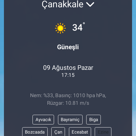
Çanakkale
°
34
Güneşli
09 Ağustos Pazar
17:15
Nem: %33, Basınç: 1010 hpa hPa,
Rüzgar: 10.81 m/s
Ayvacık
Bayramiç
Biga
Bozcaada
Çan
Eceabat
Ezine