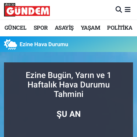
Merkez Nöbetçi Eczaneler
GÜNCEL
SPOR
ASAYİŞ
YAŞAM
POLİTİKA
Merkez Hava Durumu
Ezine Hava Durumu
Merkez Trafik Yoğunluk Haritası
Süper Lig Puan Durumu ve Fikstür
Ezine Bugün, Yarın ve 1
Haftalık Hava Durumu
Tüm Manşetler
Tahmini
Son Dakika Haberleri
ŞU AN
Haber Arşivi