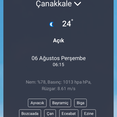
Çanakkale
°
24
Açık
06 Ağustos Perşembe
06:15
Nem: %78, Basınç: 1013 hpa hPa,
Rüzgar: 8.61 m/s
Ayvacık
Bayramiç
Biga
Bozcaada
Çan
Eceabat
Ezine