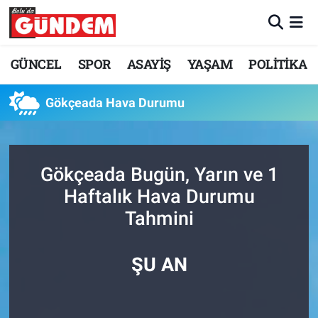
Merkez Nöbetçi Eczaneler
GÜNCEL
SPOR
ASAYİŞ
YAŞAM
POLİTİKA
Merkez Hava Durumu
Gökçeada Hava Durumu
Merkez Trafik Yoğunluk Haritası
Süper Lig Puan Durumu ve Fikstür
Gökçeada Bugün, Yarın ve 1
Haftalık Hava Durumu
Tüm Manşetler
Tahmini
Son Dakika Haberleri
ŞU AN
Haber Arşivi