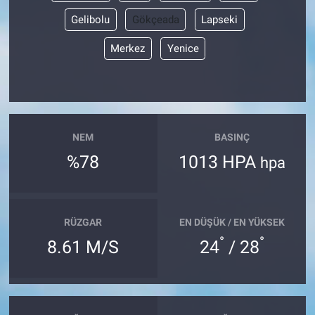
Gelibolu
Gökçeada
Lapseki
Merkez
Yenice
NEM
BASINÇ
%78
1013 HPA
hpa
RÜZGAR
EN DÜŞÜK / EN YÜKSEK
°
°
8.61 M/S
24
/ 28