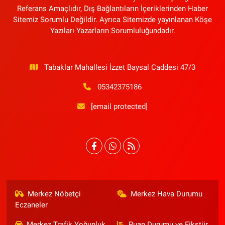
Referans Amaçlıdır, Dış Bağlantıların İçeriklerinden Haber
Sitemiz Sorumlu Değildir. Ayrıca Sitemizde yayınlanan Köşe
Yazıları Yazarların Sorumluluğundadır.
Tabaklar Mahallesi İzzet Baysal Caddesi 47/3
05342375186
[email protected]
Merkez Nöbetçi
Merkez Hava Durumu
Eczaneler
Merkez Trafik Yoğunluk
Puan Durumu ve Fikstür