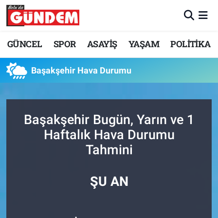
Merkez Nöbetçi Eczaneler
GÜNCEL
SPOR
ASAYİŞ
YAŞAM
POLİTİKA
Merkez Hava Durumu
Başakşehir Hava Durumu
Merkez Trafik Yoğunluk Haritası
Süper Lig Puan Durumu ve Fikstür
Başakşehir Bugün, Yarın ve 1
Haftalık Hava Durumu
Tüm Manşetler
Tahmini
Son Dakika Haberleri
ŞU AN
Haber Arşivi