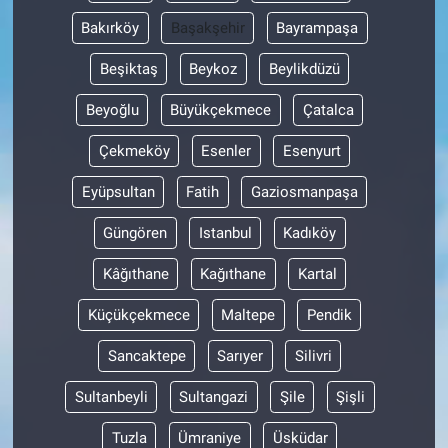
Bakırköy
Başakşehir
Bayrampaşa
Beşiktaş
Beykoz
Beylikdüzü
Beyoğlu
Büyükçekmece
Çatalca
Çekmeköy
Esenler
Esenyurt
Eyüpsultan
Fatih
Gaziosmanpaşa
Güngören
Istanbul
Kadıköy
Kâğıthane
Kağıthane
Kartal
Küçükçekmece
Maltepe
Pendik
Sancaktepe
Sarıyer
Silivri
Sultanbeyli
Sultangazi
Şile
Şişli
Tuzla
Ümraniye
Üsküdar