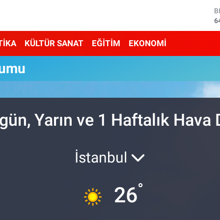
B
6
D
4
TİKA
KÜLTÜR SANAT
EĞİTİM
EKONOMİ
E
5
rumu
S
6
G
6
B
ün, Yarın ve 1 Haftalık Hava
1
İstanbul
°
26