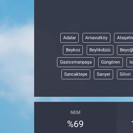
Adalar
Arnavutköy
Ataşehi
Beykoz
Beylikdüzü
Beyoğ
Gaziosmanpaşa
Güngören
I
Sancaktepe
Sarıyer
Silivri
NEM
%69