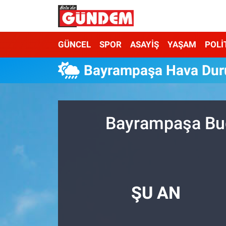
Merkez Nöbetçi Eczaneler
GÜNCEL
SPOR
ASAYİŞ
YAŞAM
POLİ
Merkez Hava Durumu
Bayrampaşa Hava Du
Merkez Trafik Yoğunluk Haritası
Süper Lig Puan Durumu ve Fikstür
Bayrampaşa Bug
Tüm Manşetler
Son Dakika Haberleri
ŞU AN
Haber Arşivi