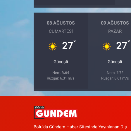
08 AĞUSTOS
09 AĞUSTOS
CUMARTESI
PAZAR
°
°
27
27
Güneşli
Güneşli
Nem: %64
Nem: %72
Rüzgar: 6.31 m/s
Rüzgar: 8.61 m/s
Bolu'da Gündem Haber Sitesinde Yayınlanan Dış