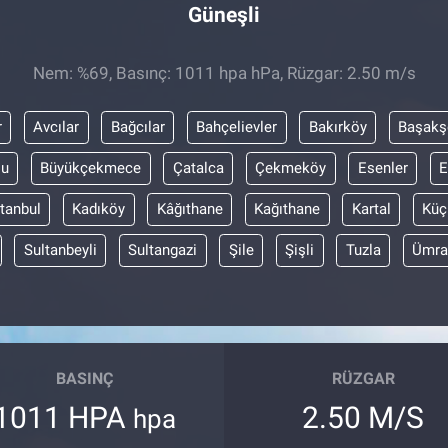
Güneşli
Nem: %69, Basınç: 1011 hpa hPa, Rüzgar: 2.50 m/s
r
Avcılar
Bağcılar
Bahçelievler
Bakırköy
Başakş
lu
Büyükçekmece
Çatalca
Çekmeköy
Esenler
E
stanbul
Kadıköy
Kâğıthane
Kağıthane
Kartal
Küç
Sultanbeyli
Sultangazi
Şile
Şişli
Tuzla
Ümra
BASINÇ
RÜZGAR
1011 HPA
2.50 M/S
hpa