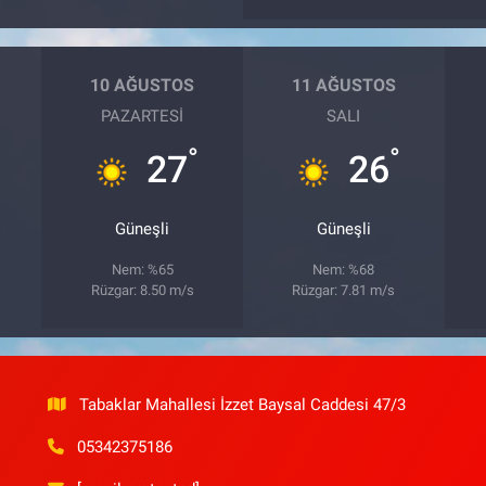
10 AĞUSTOS
11 AĞUSTOS
PAZARTESI
SALI
°
°
27
26
Güneşli
Güneşli
Nem: %65
Nem: %68
Rüzgar: 8.50 m/s
Rüzgar: 7.81 m/s
Tabaklar Mahallesi İzzet Baysal Caddesi 47/3
05342375186