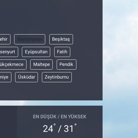
ehir
Bayrampaşa
Beşiktaş
senyurt
Eyüpsultan
Fatih
ükçekmece
Maltepe
Pendik
niye
Üsküdar
Zeytinburnu
EN DÜŞÜK / EN YÜKSEK
°
°
24
/ 31