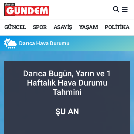
Merkez Nöbetçi Eczaneler
GÜNCEL
SPOR
ASAYİŞ
YAŞAM
POLİTİKA
Merkez Hava Durumu
Darıca Hava Durumu
Merkez Trafik Yoğunluk Haritası
Süper Lig Puan Durumu ve Fikstür
Darıca Bugün, Yarın ve 1
Haftalık Hava Durumu
Tüm Manşetler
Tahmini
Son Dakika Haberleri
ŞU AN
Haber Arşivi