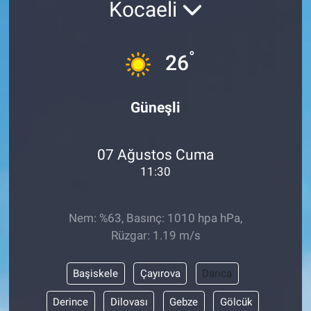
Kocaeli
°
26
Güneşli
07 Ağustos Cuma
11:30
Nem: %63, Basınç: 1010 hpa hPa,
Rüzgar: 1.19 m/s
Başiskele
Çayırova
Darıca
Derince
Dilovası
Gebze
Gölcük