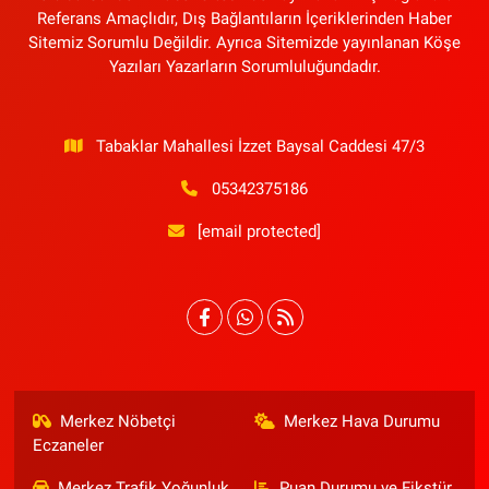
Referans Amaçlıdır, Dış Bağlantıların İçeriklerinden Haber
Sitemiz Sorumlu Değildir. Ayrıca Sitemizde yayınlanan Köşe
Yazıları Yazarların Sorumluluğundadır.
Tabaklar Mahallesi İzzet Baysal Caddesi 47/3
05342375186
[email protected]
Merkez Nöbetçi
Merkez Hava Durumu
Eczaneler
Merkez Trafik Yoğunluk
Puan Durumu ve Fikstür