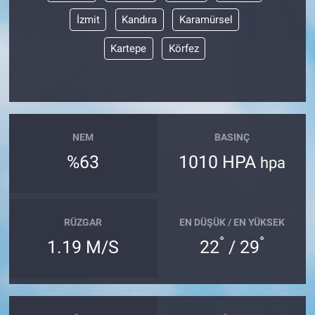
İzmit
Kandıra
Karamürsel
Kartepe
Körfez
NEM
BASINÇ
%63
1010 HPA
hpa
RÜZGAR
EN DÜŞÜK / EN YÜKSEK
°
°
1.19 M/S
22
/ 29