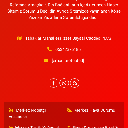
Referans Amaçlıdır, Dış Bağlantıların İçeriklerinden Haber
Sitemiz Sorumlu Değildir. Ayrıca Sitemizde yayınlanan Köşe
Yazıları Yazarların Sorumluluğundadır.
Tabaklar Mahallesi İzzet Baysal Caddesi 47/3
05342375186
[email protected]
Merkez Nöbetçi
Merkez Hava Durumu
Eczaneler
Merkez Trafik Yoğunluk
Puan Durumu ve Fikstür