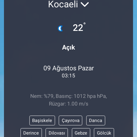
Kocaeli
°
22
Açık
09 Ağustos Pazar
03:15
Nem: %79, Basınç: 1012 hpa hPa,
Rüzgar: 1.00 m/s
Başiskele
Çayırova
Darıca
Derince
Dilovası
Gebze
Gölcük