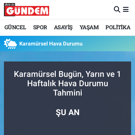
Merkez Nöbetçi Eczaneler
GÜNCEL
SPOR
ASAYİŞ
YAŞAM
POLİTİKA
Merkez Hava Durumu
Karamürsel Hava Durumu
Merkez Trafik Yoğunluk Haritası
Süper Lig Puan Durumu ve Fikstür
Karamürsel Bugün, Yarın ve 1
Haftalık Hava Durumu
Tüm Manşetler
Tahmini
Son Dakika Haberleri
ŞU AN
Haber Arşivi