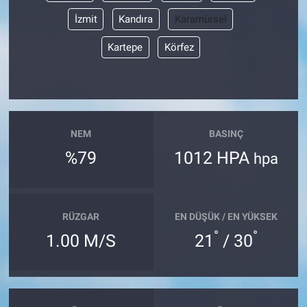
İzmit
Kandıra
Karamürsel
Kartepe
Körfez
NEM
BASINÇ
%79
1012 HPA
hpa
RÜZGAR
EN DÜŞÜK / EN YÜKSEK
°
°
1.00 M/S
21
/ 30