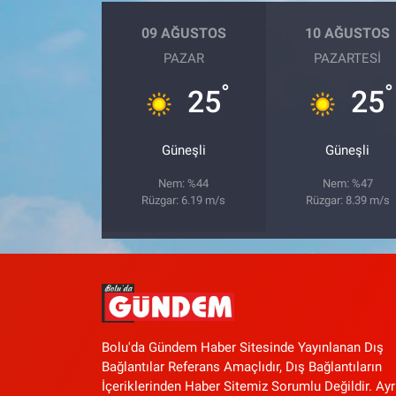
09 AĞUSTOS
10 AĞUSTOS
PAZAR
PAZARTESI
°
°
25
25
Güneşli
Güneşli
Nem: %44
Nem: %47
Rüzgar: 6.19 m/s
Rüzgar: 8.39 m/s
Bolu'da Gündem Haber Sitesinde Yayınlanan Dış
Bağlantılar Referans Amaçlıdır, Dış Bağlantıların
İçeriklerinden Haber Sitemiz Sorumlu Değildir. Ayr