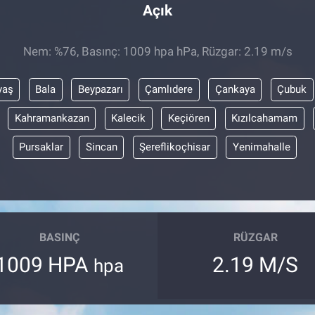
Açık
Nem: %76, Basınç: 1009 hpa hPa, Rüzgar: 2.19 m/s
yaş
Bala
Beypazarı
Çamlıdere
Çankaya
Çubuk
Kahramankazan
Kalecik
Keçiören
Kızılcahamam
Pursaklar
Sincan
Şereflikoçhisar
Yenimahalle
BASINÇ
RÜZGAR
1009 HPA
2.19 M/S
hpa