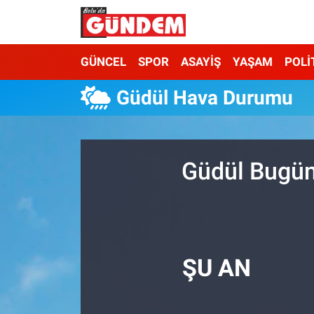
Merkez Nöbetçi Eczaneler
GÜNCEL
SPOR
ASAYİŞ
YAŞAM
POLİ
Merkez Hava Durumu
Güdül Hava Durumu
Merkez Trafik Yoğunluk Haritası
Süper Lig Puan Durumu ve Fikstür
Güdül Bugün
Tüm Manşetler
Son Dakika Haberleri
ŞU AN
Haber Arşivi