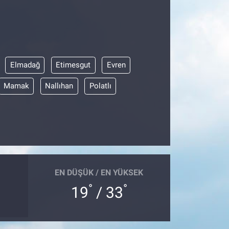
Elmadağ
Etimesgut
Evren
Mamak
Nallıhan
Polatlı
EN DÜŞÜK / EN YÜKSEK
°
°
19
/ 33