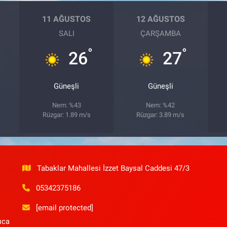
11 AĞUSTOS
12 AĞUSTOS
SALI
ÇARŞAMBA
°
°
26
27
Güneşli
Güneşli
Nem: %43
Nem: %42
Rüzgar: 1.89 m/s
Rüzgar: 3.89 m/s
Tabaklar Mahallesi İzzet Baysal Caddesi 47/3
05342375186
[email protected]
ıca