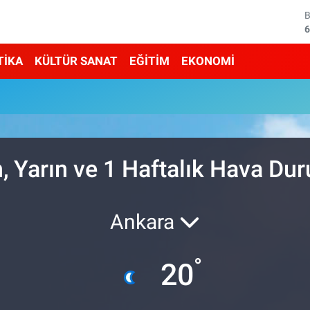
6
4
TİKA
KÜLTÜR SANAT
EĞİTİM
EKONOMİ
5
6
6
, Yarın ve 1 Haftalık Hava Du
1
Ankara
°
20