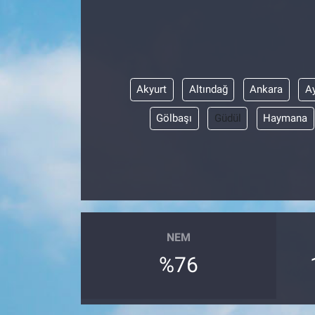
Akyurt
Altındağ
Ankara
A
Gölbaşı
Güdül
Haymana
NEM
%76