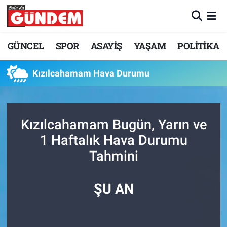
Merkez Nöbetçi Eczaneler
GÜNCEL
SPOR
ASAYİŞ
YAŞAM
POLİTİKA
Merkez Hava Durumu
Kızılcahamam Hava Durumu
Merkez Trafik Yoğunluk Haritası
Süper Lig Puan Durumu ve Fikstür
Kızılcahamam Bugün, Yarın ve
1 Haftalık Hava Durumu
Tüm Manşetler
Tahmini
Son Dakika Haberleri
ŞU AN
Haber Arşivi