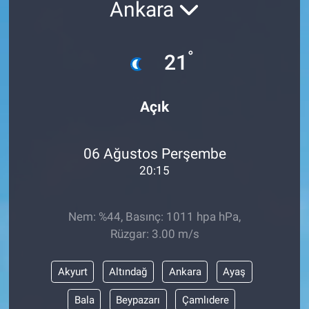
Ankara
°
21
Açık
06 Ağustos Perşembe
20:15
Nem: %44, Basınç: 1011 hpa hPa,
Rüzgar: 3.00 m/s
Akyurt
Altındağ
Ankara
Ayaş
Bala
Beypazarı
Çamlıdere