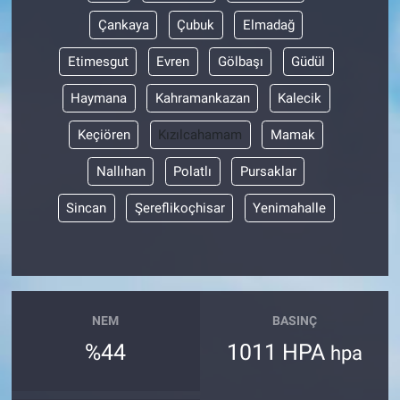
Çankaya
Çubuk
Elmadağ
Etimesgut
Evren
Gölbaşı
Güdül
Haymana
Kahramankazan
Kalecik
Keçiören
Kızılcahamam
Mamak
Nallıhan
Polatlı
Pursaklar
Sincan
Şereflikoçhisar
Yenimahalle
NEM
BASINÇ
%44
1011 HPA
hpa