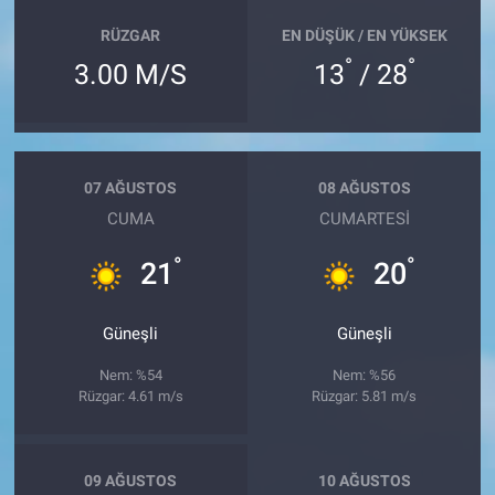
RÜZGAR
EN DÜŞÜK / EN YÜKSEK
°
°
3.00 M/S
13
/ 28
07 AĞUSTOS
08 AĞUSTOS
CUMA
CUMARTESI
°
°
21
20
Güneşli
Güneşli
Nem: %54
Nem: %56
Rüzgar: 4.61 m/s
Rüzgar: 5.81 m/s
09 AĞUSTOS
10 AĞUSTOS