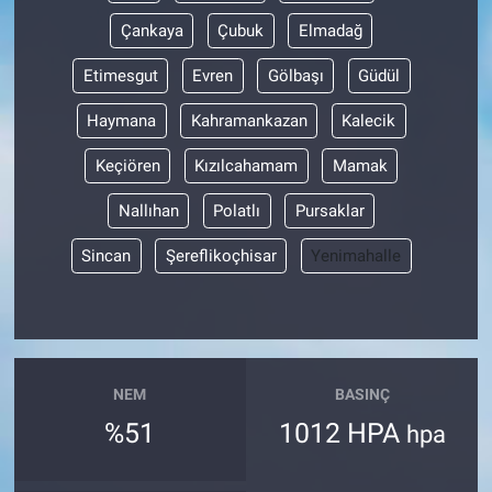
Çankaya
Çubuk
Elmadağ
Etimesgut
Evren
Gölbaşı
Güdül
Haymana
Kahramankazan
Kalecik
Keçiören
Kızılcahamam
Mamak
Nallıhan
Polatlı
Pursaklar
Sincan
Şereflikoçhisar
Yenimahalle
NEM
BASINÇ
%51
1012 HPA
hpa