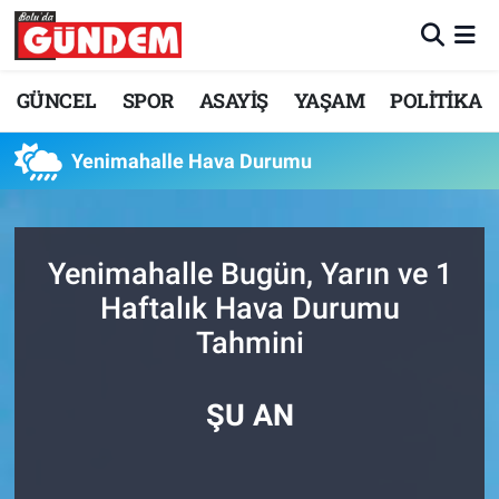
Merkez Nöbetçi Eczaneler
GÜNCEL
SPOR
ASAYİŞ
YAŞAM
POLİTİKA
Merkez Hava Durumu
Yenimahalle Hava Durumu
Merkez Trafik Yoğunluk Haritası
Süper Lig Puan Durumu ve Fikstür
Yenimahalle Bugün, Yarın ve 1
Haftalık Hava Durumu
Tüm Manşetler
Tahmini
Son Dakika Haberleri
ŞU AN
Haber Arşivi