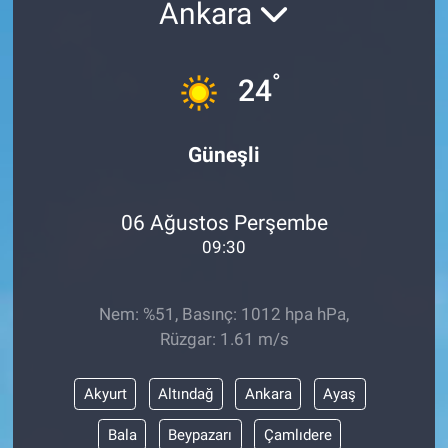
Ankara
°
24
Güneşli
06 Ağustos Perşembe
09:30
Nem: %51, Basınç: 1012 hpa hPa,
Rüzgar: 1.61 m/s
Akyurt
Altındağ
Ankara
Ayaş
Bala
Beypazarı
Çamlıdere