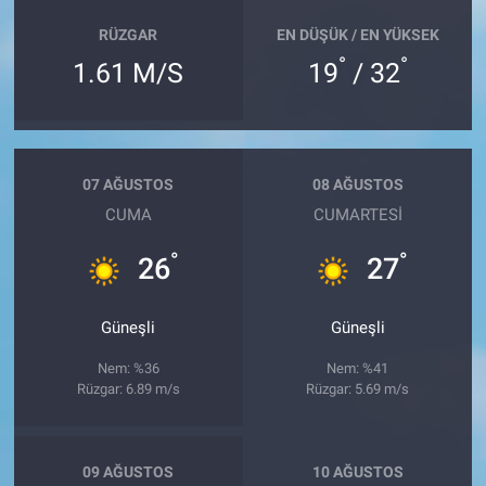
RÜZGAR
EN DÜŞÜK / EN YÜKSEK
°
°
1.61 M/S
19
/ 32
07 AĞUSTOS
08 AĞUSTOS
CUMA
CUMARTESI
°
°
26
27
Güneşli
Güneşli
Nem: %36
Nem: %41
Rüzgar: 6.89 m/s
Rüzgar: 5.69 m/s
09 AĞUSTOS
10 AĞUSTOS