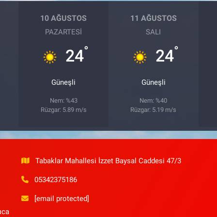
10 AĞUSTOS
11 AĞUSTOS
PAZARTESI
SALI
°
°
24
24
Güneşli
Güneşli
Nem: %43
Nem: %40
Rüzgar: 5.89 m/s
Rüzgar: 5.19 m/s
Tabaklar Mahallesi İzzet Baysal Caddesi 47/3
05342375186
[email protected]
ıca