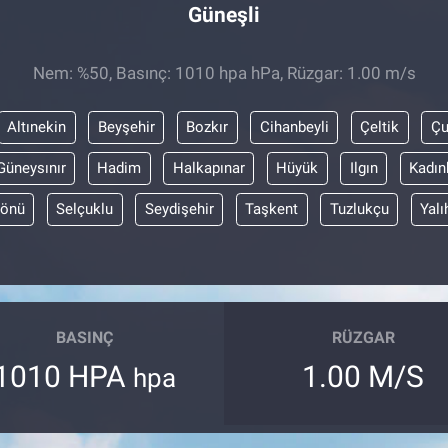
Güneşli
Nem: %50, Basınç: 1010 hpa hPa, Rüzgar: 1.00 m/s
Altınekin
Beyşehir
Bozkır
Cihanbeyli
Çeltik
Ç
Güneysınır
Hadim
Halkapınar
Hüyük
Ilgın
Kadın
yönü
Selçuklu
Seydişehir
Taşkent
Tuzlukçu
Yalı
BASINÇ
RÜZGAR
1010 HPA
1.00 M/S
hpa