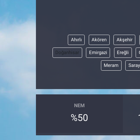
Ahırlı
Akören
Akşehir
Doğanhisar
Emirgazi
Ereğli
Meram
Sara
NEM
%50