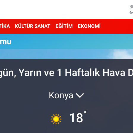
B
6
D
4
TİKA
KÜLTÜR SANAT
EĞİTİM
EKONOMİ
E
5
umu
S
6
G
6
B
ün, Yarın ve 1 Haftalık Hava
1
Konya
°
18