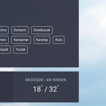
umra
Derbent
Derebucak
hanı
Karapınar
Karatay
Kulu
hüyük
Yunak
EN DÜŞÜK / EN YÜKSEK
°
°
18
/ 32