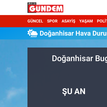
Merkez Nöbetçi Eczaneler
GÜNCEL
SPOR
ASAYİŞ
YAŞAM
POLİ
Merkez Hava Durumu
Doğanhisar Hava Dur
Merkez Trafik Yoğunluk Haritası
Süper Lig Puan Durumu ve Fikstür
Doğanhisar Bug
Tüm Manşetler
Son Dakika Haberleri
ŞU AN
Haber Arşivi