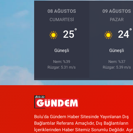
08 AĞUSTOS
09 AĞUSTOS
CUMARTESI
PAZAR
°
°
25
24
Güneşli
Güneşli
Nem: %39
Nem: %37
Rüzgar: 5.31 m/s
Rüzgar: 5.39 m/s
Bolu'da Gündem Haber Sitesinde Yayınlanan Dış
Bağlantılar Referans Amaçlıdır, Dış Bağlantıların
İçeriklerinden Haber Sitemiz Sorumlu Değildir. Ayr