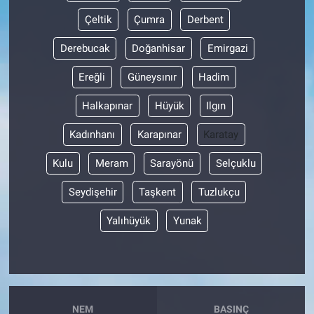
Çeltik
Çumra
Derbent
Derebucak
Doğanhisar
Emirgazi
Ereğli
Güneysınır
Hadim
Halkapınar
Hüyük
Ilgın
Kadınhanı
Karapınar
Karatay
Kulu
Meram
Sarayönü
Selçuklu
Seydişehir
Taşkent
Tuzlukçu
Yalıhüyük
Yunak
NEM
BASINÇ