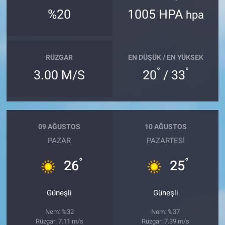
%20
1005 HPA
hpa
RÜZGAR
EN DÜŞÜK / EN YÜKSEK
°
°
3.00 M/S
20
/ 33
09 AĞUSTOS
10 AĞUSTOS
PAZAR
PAZARTESI
°
°
26
25
Güneşli
Güneşli
Nem: %32
Nem: %37
Rüzgar: 7.11 m/s
Rüzgar: 7.39 m/s