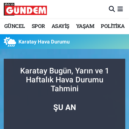
Merkez Nöbetçi Eczaneler
GÜNCEL
SPOR
ASAYİŞ
YAŞAM
POLİTİKA
Merkez Hava Durumu
Karatay Hava Durumu
Merkez Trafik Yoğunluk Haritası
Süper Lig Puan Durumu ve Fikstür
Karatay Bugün, Yarın ve 1
Haftalık Hava Durumu
Tüm Manşetler
Tahmini
Son Dakika Haberleri
ŞU AN
Haber Arşivi