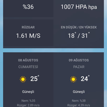
%36
1007 HPA
hpa
RÜZGAR
EN DÜŞÜK / EN YÜKSEK
°
°
1.61 M/S
18
/ 31
08 AĞUSTOS
09 AĞUSTOS
CUMARTESI
PAZAR
°
°
25
24
Güneşli
Güneşli
Nem: %35
Nem: %38
Rüzgar: 2.89 m/s
Rüzgar: 4.39 m/s