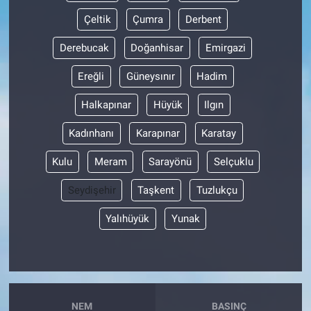
Çeltik
Çumra
Derbent
Derebucak
Doğanhisar
Emirgazi
Ereğli
Güneysınır
Hadim
Halkapınar
Hüyük
Ilgın
Kadınhanı
Karapınar
Karatay
Kulu
Meram
Sarayönü
Selçuklu
Seydişehir
Taşkent
Tuzlukçu
Yalıhüyük
Yunak
NEM
BASINÇ