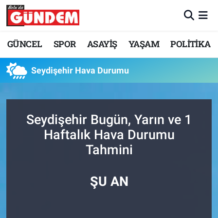
Merkez Nöbetçi Eczaneler
GÜNCEL
SPOR
ASAYİŞ
YAŞAM
POLİTİKA
Merkez Hava Durumu
Seydişehir Hava Durumu
Merkez Trafik Yoğunluk Haritası
Süper Lig Puan Durumu ve Fikstür
Seydişehir Bugün, Yarın ve 1
Haftalık Hava Durumu
Tüm Manşetler
Tahmini
Son Dakika Haberleri
ŞU AN
Haber Arşivi