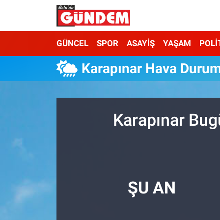
Merkez Nöbetçi Eczaneler
GÜNCEL
SPOR
ASAYİŞ
YAŞAM
POLİ
Merkez Hava Durumu
Karapınar Hava Duru
Merkez Trafik Yoğunluk Haritası
Süper Lig Puan Durumu ve Fikstür
Karapınar Bug
Tüm Manşetler
Son Dakika Haberleri
ŞU AN
Haber Arşivi