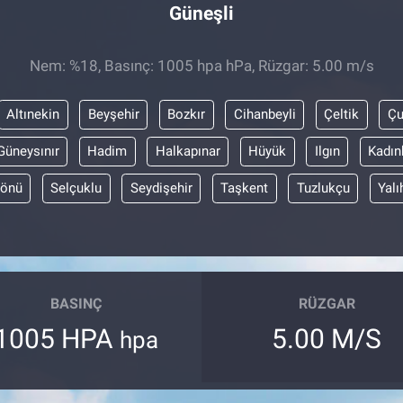
Güneşli
Nem: %18, Basınç: 1005 hpa hPa, Rüzgar: 5.00 m/s
Altınekin
Beyşehir
Bozkır
Cihanbeyli
Çeltik
Ç
Güneysınır
Hadim
Halkapınar
Hüyük
Ilgın
Kadın
yönü
Selçuklu
Seydişehir
Taşkent
Tuzlukçu
Yalı
BASINÇ
RÜZGAR
1005 HPA
5.00 M/S
hpa