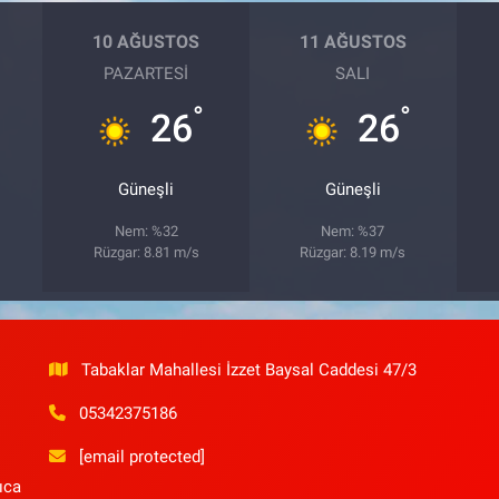
10 AĞUSTOS
11 AĞUSTOS
PAZARTESI
SALI
°
°
26
26
Güneşli
Güneşli
Nem: %32
Nem: %37
Rüzgar: 8.81 m/s
Rüzgar: 8.19 m/s
Tabaklar Mahallesi İzzet Baysal Caddesi 47/3
05342375186
[email protected]
ıca