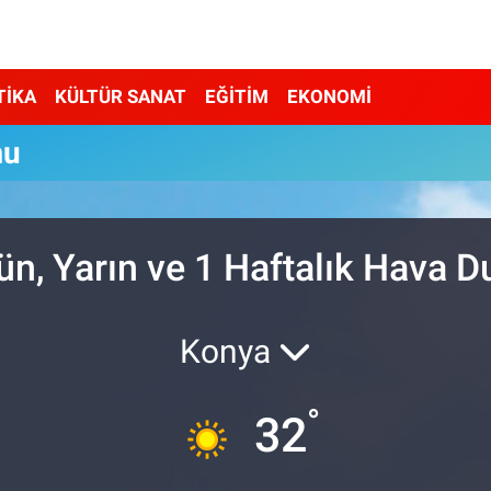
TİKA
KÜLTÜR SANAT
EĞİTİM
EKONOMİ
mu
ün, Yarın ve 1 Haftalık Hava 
Konya
°
32