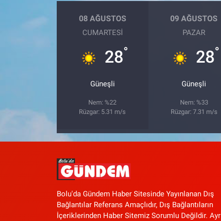
08 AĞUSTOS
09 AĞUSTOS
CUMARTESI
PAZAR
°
°
28
28
Güneşli
Güneşli
Nem: %22
Nem: %33
Rüzgar: 5.31 m/s
Rüzgar: 7.31 m/s
Bolu'da Gündem Haber Sitesinde Yayınlanan Dış
Bağlantılar Referans Amaçlıdır, Dış Bağlantıların
İçeriklerinden Haber Sitemiz Sorumlu Değildir. Ayr