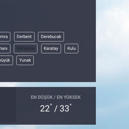
umra
Derbent
Derebucak
hanı
Karapınar
Karatay
Kulu
hüyük
Yunak
EN DÜŞÜK / EN YÜKSEK
°
°
22
/ 33