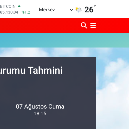
°
BITCOIN
26
Merkez
65.130,04
%1.2
DOLAR
47,7106
%0.17
EURO
55,1652
%0.27
STERLİN
64,4046
%0.35
GRAM ALTIN
6618.49
%2.12
BİST100
Durumu Tahmini
13.773
%-19
07 Ağustos Cuma
18:15