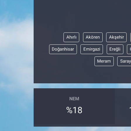
Ahırlı
Akören
Akşehir
Doğanhisar
Emirgazi
Ereğli
Meram
Sara
NEM
%18