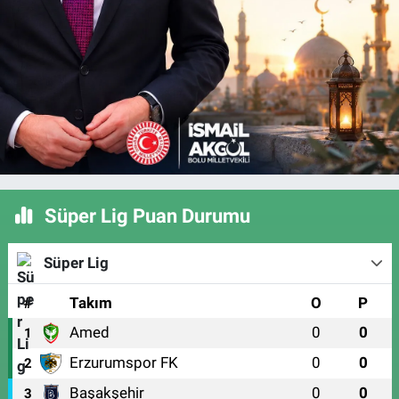
Süper Lig Puan Durumu
Süper Lig
#
Takım
O
P
Amed
0
0
1
Erzurumspor FK
0
0
2
Başakşehir
0
0
3