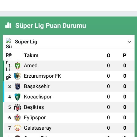
Süper Lig Puan Durumu
Süper Lig
#
Takım
O
P
Amed
0
0
1
Erzurumspor FK
0
0
2
Başakşehir
0
0
3
Kocaelispor
0
0
4
Beşiktaş
0
0
5
Eyüpspor
0
0
6
Galatasaray
0
0
7