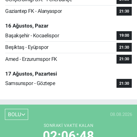
Gaziantep FK - Alanyaspor
21:30
16 Ağustos, Pazar
Başakşehir - Kocaelispor
19:00
Beşiktaş - Eyüpspor
21:30
Amed - Erzurumspor FK
21:30
17 Ağustos, Pazartesi
Samsunspor - Göztepe
21:30
BOLU
08.08.2026
SONRAKI VAKTE KALAN
02:06:47