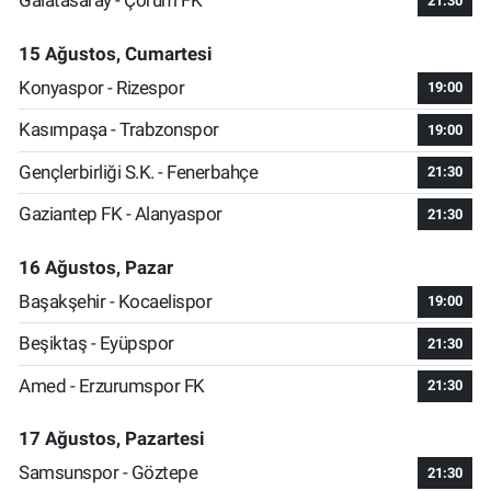
Galatasaray - Çorum FK
21:30
15 Ağustos, Cumartesi
Konyaspor - Rizespor
19:00
Kasımpaşa - Trabzonspor
19:00
Gençlerbirliği S.K. - Fenerbahçe
21:30
Gaziantep FK - Alanyaspor
21:30
16 Ağustos, Pazar
Başakşehir - Kocaelispor
19:00
Beşiktaş - Eyüpspor
21:30
Amed - Erzurumspor FK
21:30
17 Ağustos, Pazartesi
Samsunspor - Göztepe
21:30