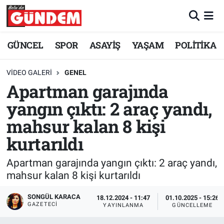
Merkez Nöbetçi Eczaneler
GÜNCEL
SPOR
ASAYİŞ
YAŞAM
POLİTİKA
Merkez Hava Durumu
VIDEO GALERI
GENEL
Apartman garajında
Merkez Trafik Yoğunluk Haritası
yangın çıktı: 2 araç yandı,
Süper Lig Puan Durumu ve Fikstür
mahsur kalan 8 kişi
kurtarıldı
Tüm Manşetler
Apartman garajında yangın çıktı: 2 araç yandı,
Son Dakika Haberleri
mahsur kalan 8 kişi kurtarıldı
Haber Arşivi
SONGÜL KARACA
18.12.2024 - 11:47
01.10.2025 - 15:26
GAZETECI
YAYINLANMA
GÜNCELLEME