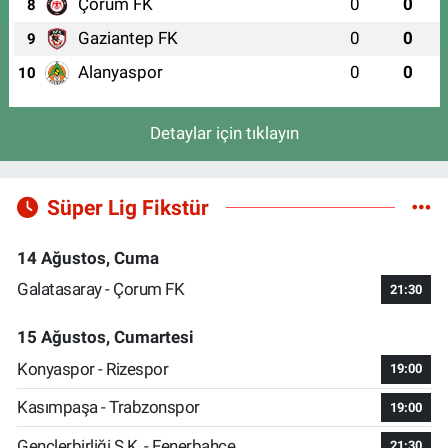
Çorum FK
0
0
8
Gaziantep FK
0
0
9
Alanyaspor
0
0
10
Detaylar için tıklayın
Süper Lig Fikstür
14 Ağustos, Cuma
Galatasaray - Çorum FK
21:30
15 Ağustos, Cumartesi
Konyaspor - Rizespor
19:00
Kasımpaşa - Trabzonspor
19:00
Gençlerbirliği S.K. - Fenerbahçe
21:30