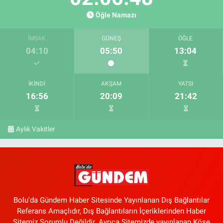
Öğle Namazı
İMSAK
GÜNEŞ
ÖĞLE
04:10
05:50
13:04
İKINDI
AKŞAM
YATSI
16:56
20:09
21:42
Aylık Vakitler
Bolu'da Gündem Haber Sitesinde Yayınlanan Dış Bağlantılar
Referans Amaçlıdır, Dış Bağlantıların İçeriklerinden Haber
Sitemiz Sorumlu Değildir. Ayrıca Sitemizde yayınlanan Köşe